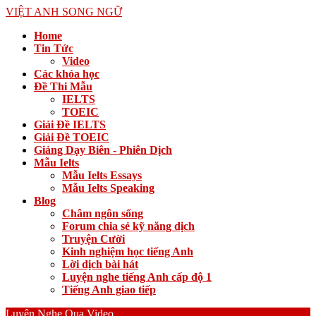
VIỆT ANH SONG NGỮ
Home
Tin Tức
Video
Các khóa học
Đề Thi Mẫu
IELTS
TOEIC
Giải Đề IELTS
Giải Đề TOEIC
Giảng Dạy Biên - Phiên Dịch
Mẫu Ielts
Mẫu Ielts Essays
Mẫu Ielts Speaking
Blog
Châm ngôn sống
Forum chia sẻ kỹ năng dịch
Truyện Cười
Kinh nghiệm học tiếng Anh
Lời dịch bài hát
Luyện nghe tiếng Anh cấp độ 1
Tiếng Anh giao tiếp
Luyện Nghe Qua Video