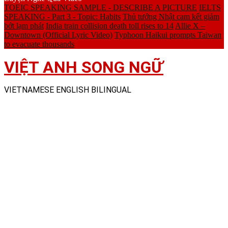
TOEIC SPEAKING SAMPLE - DESCRIBE A PICTURE
IELTS
SPEAKING - Part 3 - Topic: Habits
Thủ tướng Nhật cam kết giảm
bớt lạm phát
India train collision death toll rises to 14
Allie X –
Downtown (Official Lyric Video)
Typhoon Haikui prompts Taiwan
to evacuate thousands
VIỆT ANH SONG NGỮ
VIETNAMESE ENGLISH BILINGUAL