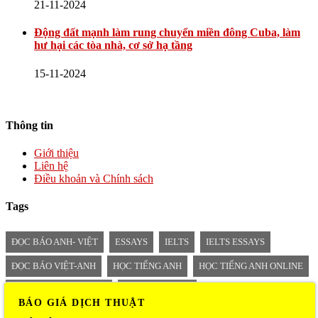
21-11-2024
Động đất mạnh làm rung chuyển miền đông Cuba, làm
hư hại các tòa nhà, cơ sở hạ tầng
15-11-2024
Thông tin
Giới thiệu
Liên hệ
Điều khoản và Chính sách
Tags
ĐỌC BÁO ANH- VIỆT
ESSAYS
IELTS
IELTS ESSAYS
ĐỌC BÁO VIỆT-ANH
HỌC TIẾNG ANH
HỌC TIẾNG ANH ONLINE
TIẾNG ANH MỖI NGÀY
BÁO SONG NGỮ
BÁO GIÁ DỊCH THUẬT
BÁO SONG NGỮ ANH VIỆT
TIN SONG NGỮ