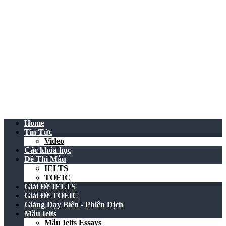
Home
Tin Tức
Video
Các khóa học
Đề Thi Mẫu
IELTS
TOEIC
Giải Đề IELTS
Giải Đề TOEIC
Giảng Dạy Biên - Phiên Dịch
Mẫu Ielts
Mẫu Ielts Essays