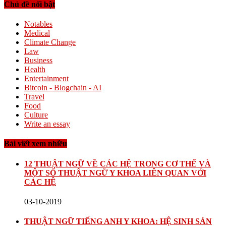
Chủ đề nổi bật
Notables
Medical
Climate Change
Law
Business
Health
Entertainment
Bitcoin - Blogchain - AI
Travel
Food
Culture
Write an essay
Bài viết xem nhiều
12 THUẬT NGỮ VỀ CÁC HỆ TRONG CƠ THỂ VÀ
MỘT SỐ THUẬT NGỮ Y KHOA LIÊN QUAN VỚI
CÁC HỆ
03-10-2019
THUẬT NGỮ TIẾNG ANH Y KHOA: HỆ SINH SẢN