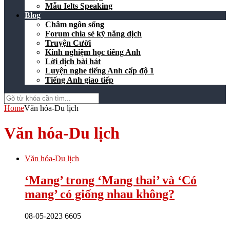
Mẫu Ielts Speaking
Blog
Châm ngôn sống
Forum chia sẻ kỹ năng dịch
Truyện Cười
Kinh nghiệm học tiếng Anh
Lời dịch bài hát
Luyện nghe tiếng Anh cấp độ 1
Tiếng Anh giao tiếp
Home
Văn hóa-Du lịch
Văn hóa-Du lịch
Văn hóa-Du lịch
‘Mang’ trong ‘Mang thai’ và ‘Có
mang’ có giống nhau không?
08-05-2023
6605