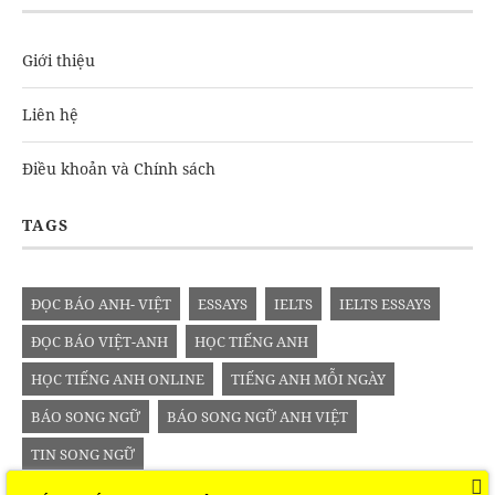
Giới thiệu
Liên hệ
Điều khoản và Chính sách
TAGS
ĐỌC BÁO ANH- VIỆT
ESSAYS
IELTS
IELTS ESSAYS
ĐỌC BÁO VIỆT-ANH
HỌC TIẾNG ANH
HỌC TIẾNG ANH ONLINE
TIẾNG ANH MỖI NGÀY
BÁO SONG NGỮ
BÁO SONG NGỮ ANH VIỆT
TIN SONG NGỮ