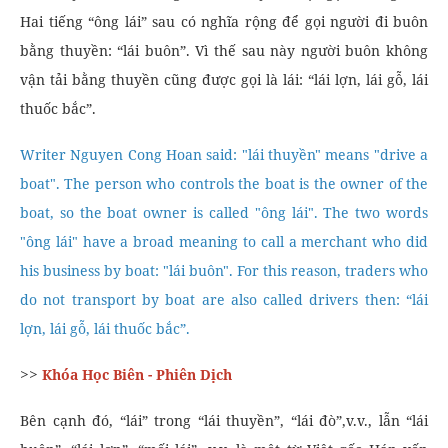
Hai tiếng “ông lái” sau có nghĩa rộng để gọi người đi buôn
bằng thuyền: “lái buôn”. Vì thế sau này người buôn không
vận tải bằng thuyền cũng được gọi là lái: “lái lợn, lái gỗ, lái
thuốc bắc”.
Writer Nguyen Cong Hoan said: "lái thuyền" means "drive a
boat". The person who controls the boat is the owner of the
boat, so the boat owner is called "ông lái". The two words
"ông lái" have a broad meaning to call a merchant who did
his business by boat: "lái buôn". For this reason, traders who
do not transport by boat are also called drivers then: “lái
lợn, lái gỗ, lái thuốc bắc”.
>>
Khóa Học Biên - Phiên Dịch
Bên cạnh đó, “lái” trong “lái thuyền”, “lái đò”,v.v., lẫn “lái