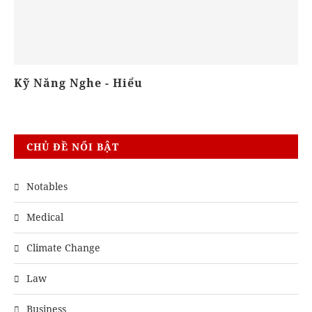
Kỹ Năng Nghe - Hiểu
N
CHỦ ĐỀ NỔI BẬT
Notables
Medical
Climate Change
Law
Business