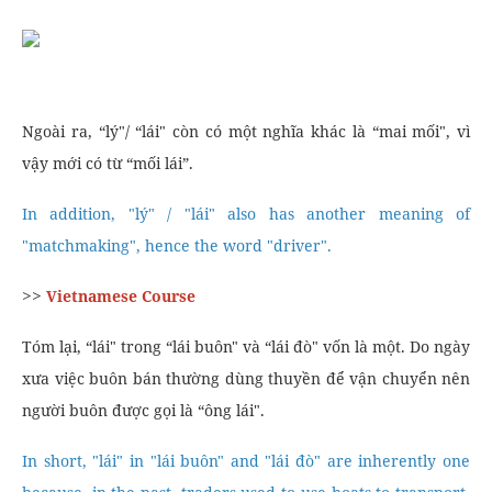
Ngoài ra, “lý"/ “lái" còn có một nghĩa khác là “mai mối", vì
vậy mới có từ “mối lái”.
In addition, "lý" / "lái" also has another meaning of
"matchmaking", hence the word "driver".
>>
Vietnamese Course
Tóm lại, “lái" trong “lái buôn" và “lái đò" vốn là một. Do ngày
xưa việc buôn bán thường dùng thuyền để vận chuyển nên
người buôn được gọi là “ông lái".
In short, "lái" in "lái buôn" and "lái đò" are inherently one