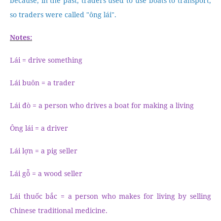
because, in the past, traders used to use boats to transport,
so traders were called "ông lái".
Notes:
Lái = drive something
Lái buôn = a trader
Lái đò = a person who drives a boat for making a living
Ông lái = a driver
Lái lợn = a pig seller
Lái gỗ = a wood seller
Lái thuốc bắc = a person who makes for living by selling
Chinese traditional medicine.