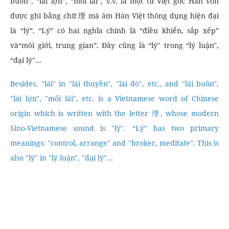
buôn”, “lái lợn”, “mối lái”, v.v. là một từ Việt gốc Hán vốn
được ghi bằng chữ 理 mà âm Hán Việt thông dụng hiện đại
là “lý”. “Lý” có hai nghĩa chính là “điều khiển, sắp xếp”
và“môi giới, trung gian”. Đây cũng là “lý" trong “lý luận",
“đại lý"...
Besides, "lái" in "lái thuyền", "lái đò", etc., and "lái buôn",
"lái lợn", "mối lái", etc. is a Vietnamese word of Chinese
origin which is written with the letter 理, whose modern
Sino-Vietnamese sound is "lý". “Lý” has two primary
meanings: "control, arrange" and "broker, meditate". This is
also "lý" in "lý luận", "đại lý"...