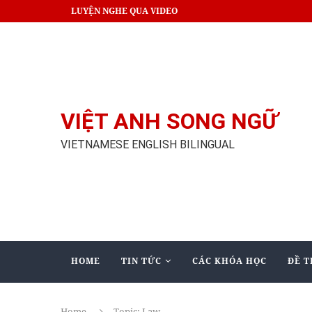
LUYỆN NGHE QUA VIDEO
VIỆT ANH SONG NGỮ
VIETNAMESE ENGLISH BILINGUAL
HOME
TIN TỨC
CÁC KHÓA HỌC
ĐỀ T
Home
Topic: Law