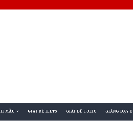
HI MẪU
GIẢI ĐỀ IELTS
GIẢI ĐỀ TOEIC
GIẢNG DẠY B