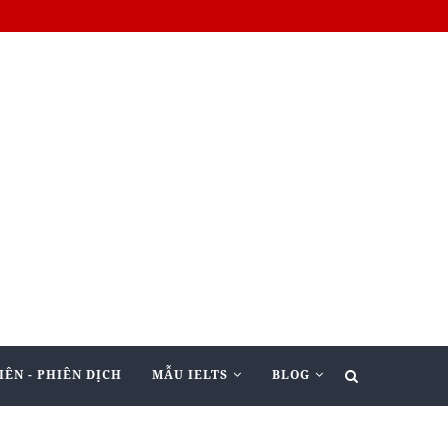
IÊN - PHIÊN DỊCH
MẪU IELTS
BLOG