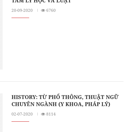
TÂM LÝ HỌC VÀ LUẬT
20-09-2020
6760
HISTORY: TỪ PHỔ THÔNG, THUẬT NGỮ
CHUYÊN NGÀNH (Y KHOA, PHÁP LÝ)
02-07-2020
8114