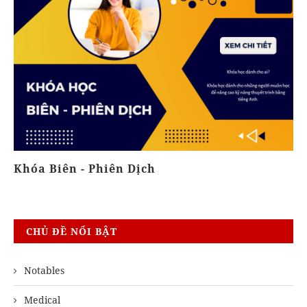
Khóa Biên - Phiên Dịch
V
CHỦ ĐỀ NỔI BẬT
Notables
Medical