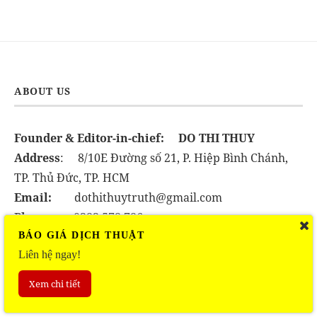
ABOUT US
Founder & Editor-in-chief:
DO THI THUY
Address
: 8/10E Đường số 21, P. Hiệp Bình Chánh,
TP. Thủ Đức, TP. HCM
Email:
dothithuytruth@gmail.com
Phone:
0383.578.786
BÁO GIÁ DỊCH THUẬT
Liên hệ ngay!
Xem chi tiết
THEO DÕI CHÚNG TÔI