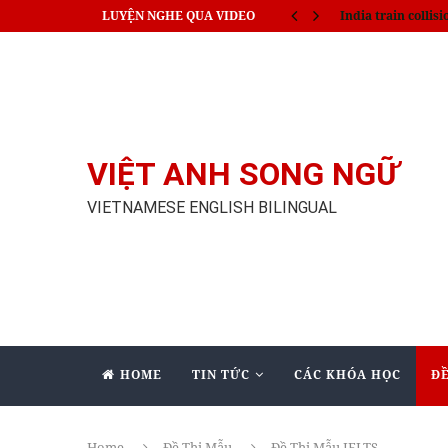
LUYỆN NGHE QUA VIDEO
Allie X – Downtown
VIỆT ANH SONG NGỮ
VIETNAMESE ENGLISH BILINGUAL
HOME
TIN TỨC
CÁC KHÓA HỌC
ĐỀ
Home
Đề Thi Mẫu
Đề Thi Mẫu IELTS