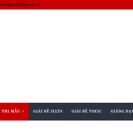
 (Official Lyric Video)
 THI MẪU
GIẢI ĐỀ IELTS
GIẢI ĐỀ TOEIC
GIẢNG DẠY