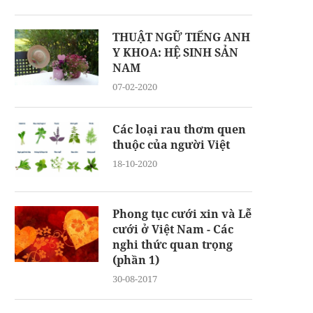
THUẬT NGỮ TIẾNG ANH
Y KHOA: HỆ SINH SẢN
NAM
07-02-2020
Các loại rau thơm quen
thuộc của người Việt
18-10-2020
Phong tục cưới xin và Lễ
cưới ở Việt Nam - Các
nghi thức quan trọng
(phần 1)
30-08-2017