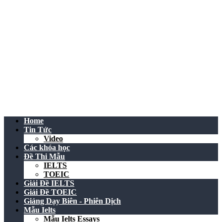
Home
Tin Tức
Video
Các khóa học
Đề Thi Mẫu
IELTS
TOEIC
Giải Đề IELTS
Giải Đề TOEIC
Giảng Dạy Biên - Phiên Dịch
Mẫu Ielts
Mẫu Ielts Essays