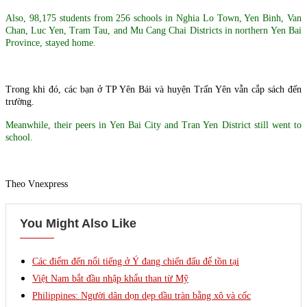
Also, 98,175 students from 256 schools in Nghia Lo Town, Yen Binh, Van
Chan, Luc Yen, Tram Tau, and Mu Cang Chai Districts in northern Yen Bai
Province, stayed home.
Trong khi đó, các bạn ở TP Yên Bái và huyện Trấn Yên vẫn cắp sách đến
trường.
Meanwhile, their peers in Yen Bai City and Tran Yen District still went to
school.
Theo Vnexpress
You Might Also Like
Các điểm đến nổi tiếng ở Ý đang chiến đấu để tồn tại
Việt Nam bắt đầu nhập khẩu than từ Mỹ
Philippines: Người dân dọn dẹp dầu tràn bằng xô và cốc