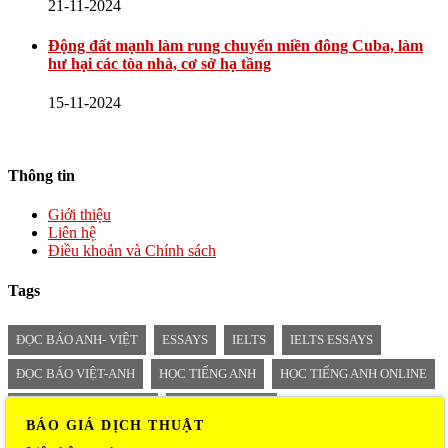
21-11-2024
Động đất mạnh làm rung chuyển miền đông Cuba, làm
hư hại các tòa nhà, cơ sở hạ tầng
15-11-2024
Thông tin
Giới thiệu
Liên hệ
Điều khoản và Chính sách
Tags
ĐỌC BÁO ANH- VIỆT
ESSAYS
IELTS
IELTS ESSAYS
ĐỌC BÁO VIỆT-ANH
HỌC TIẾNG ANH
HỌC TIẾNG ANH ONLINE
TIẾNG ANH MỖI NGÀY
BÁO SONG NGỮ
BÁO GIÁ DỊCH THUẬT
BÁO SONG NGỮ ANH VIỆT
TIN SONG NGỮ