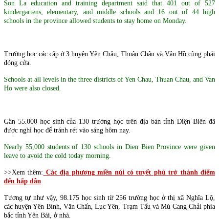
Son La education and training department said that 401 out of 527
kindergartens, elementary, and middle schools and 16 out of 44 high
schools in the province allowed students to stay home on Monday.
Trường học các cấp ở 3 huyện Yên Châu, Thuận Châu và Vân Hồ cũng phải
đóng cửa.
Schools at all levels in the three districts of Yen Chau, Thuan Chau, and Van
Ho were also closed.
Gần 55.000 học sinh của 130 trường học trên địa bàn tỉnh Điện Biên đã
được nghỉ học để tránh rét vào sáng hôm nay.
Nearly 55,000 students of 130 schools in Dien Bien Province were given
leave to avoid the cold today morning.
>>Xem thêm:
Các địa phương miền núi có tuyết phủ trở thành điểm
đến hấp dẫn
Tương tự như vậy, 98.175 học sinh từ 256 trường học ở thị xã Nghĩa Lộ,
các huyện Yên Bình, Văn Chấn, Lục Yên, Trạm Tấu và Mù Cang Chải phía
bắc tỉnh Yên Bái, ở nhà.