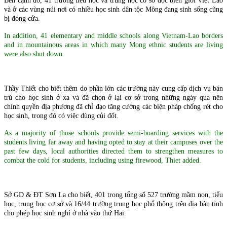
Bên cạnh đó, 41 trường tiểu học và trung học cơ sở dọc biên giới Việt Lào
và ở các vùng núi nơi có nhiều học sinh dân tộc Mông đang sinh sống cũng
bị đóng cửa.
In addition, 41 elementary and middle schools along Vietnam-Lao borders
and in mountainous areas in which many Mong ethnic students are living
were also shut down.
Thầy Thiết cho biết thêm do phần lớn các trường này cung cấp dịch vụ bán
trú cho học sinh ở xa và đã chọn ở lại cơ sở trong những ngày qua nên
chính quyền địa phương đã chỉ đạo tăng cường các biện pháp chống rét cho
học sinh, trong đó có việc dùng củi đốt.
As a majority of those schools provide semi-boarding services with the
students living far away and having opted to stay at their campuses over the
past few days, local authorities directed them to strengthen measures to
combat the cold for students, including using firewood, Thiet added.
Sở GD & ĐT Sơn La cho biết, 401 trong tổng số 527 trường mầm non, tiểu
học, trung học cơ sở và 16/44 trường trung học phổ thông trên địa bàn tỉnh
cho phép học sinh nghỉ ở nhà vào thứ Hai.