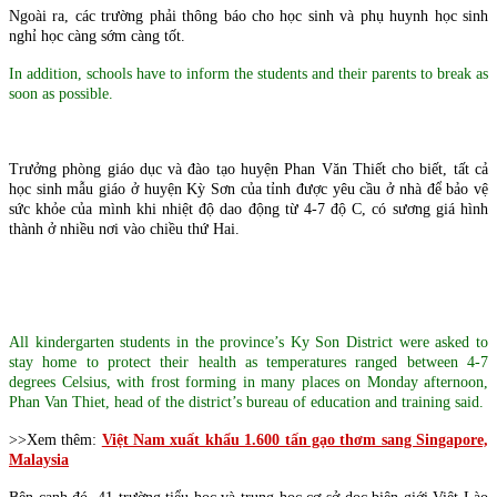
Ngoài ra, các trường phải thông báo cho học sinh và phụ huynh học sinh
nghỉ học càng sớm càng tốt.
In addition, schools have to inform the students and their parents to break as
soon as possible.
Trưởng phòng giáo dục và đào tạo huyện Phan Văn Thiết cho biết, tất cả
học sinh mẫu giáo ở huyện Kỳ Sơn của tỉnh được yêu cầu ở nhà để bảo vệ
sức khỏe của mình khi nhiệt độ dao động từ 4-7 độ C, có sương giá hình
thành ở nhiều nơi vào chiều thứ Hai.
All kindergarten students in the province’s Ky Son District were asked to
stay home to protect their health as temperatures ranged between 4-7
degrees Celsius, with frost forming in many places on Monday afternoon,
Phan Van Thiet, head of the district’s bureau of education and training said.
>>Xem thêm:
Việt Nam xuất khẩu 1.600 tấn gạo thơm sang Singapore,
Malaysia