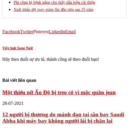
Phi công bị bệnh nặng cho thấy dấu hiệu cải thiện
Xuất khẩu dệt may giảm lần đầu tiên sau 25 năm
Facebook
Twitter
Pinterest
Linkedin
Email
Việt Anh Song Ngữ
Hãy theo đuổi sự ưu tú, thành công sẽ theo đuổi bạn!
Bài viết liên quan
Một thiếu nữ Ấn Độ bị treo cổ vì mặc quần jean
28-07-2021
12 người bị thương do mảnh đạn tại sân bay Saudi
Abha khi máy bay không người lái bị chặn lại