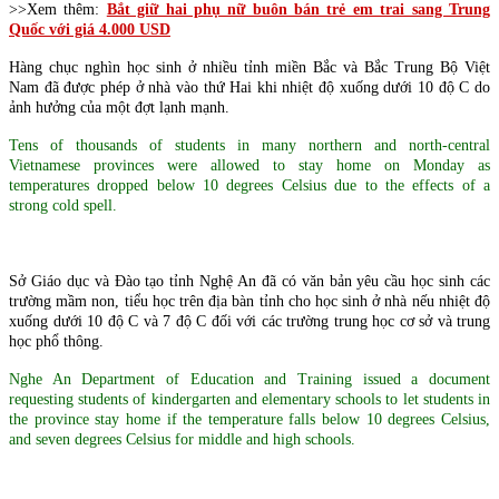
>>Xem thêm:
Bắt giữ hai phụ nữ buôn bán trẻ em trai sang Trung
Quốc với giá 4.000 USD
Hàng chục nghìn học sinh ở nhiều tỉnh miền Bắc và Bắc Trung Bộ Việt
Nam đã được phép ở nhà vào thứ Hai khi nhiệt độ xuống dưới 10 độ C do
ảnh hưởng của một đợt lạnh mạnh.
Tens of thousands of students in many northern and north-central
Vietnamese provinces were allowed to stay home on Monday as
temperatures dropped below 10 degrees Celsius due to the effects of a
strong cold spell.
Sở Giáo dục và Đào tạo tỉnh Nghệ An đã có văn bản yêu cầu học sinh các
trường mầm non, tiểu học trên địa bàn tỉnh cho học sinh ở nhà nếu nhiệt độ
xuống dưới 10 độ C và 7 độ C đối với các trường trung học cơ sở và trung
học phổ thông.
Nghe An Department of Education and Training issued a document
requesting students of kindergarten and elementary schools to let students in
the province stay home if the temperature falls below 10 degrees Celsius,
and seven degrees Celsius for middle and high schools.