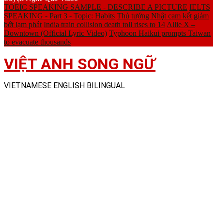
TOEIC SPEAKING SAMPLE - DESCRIBE A PICTURE
IELTS
SPEAKING - Part 3 - Topic: Habits
Thủ tướng Nhật cam kết giảm
bớt lạm phát
India train collision death toll rises to 14
Allie X –
Downtown (Official Lyric Video)
Typhoon Haikui prompts Taiwan
to evacuate thousands
VIỆT ANH SONG NGỮ
VIETNAMESE ENGLISH BILINGUAL