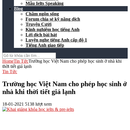
Mẫu Ielts Speaking
Blog
Châm ngôn sống
Forum chia sẻ kỹ năng dịch
Truyện Cười
Kinh nghiệm học tiếng Anh
Lời dịch bài hát
Luyện nghe tiếng Anh cấp độ 1
Tiếng Anh giao tiếp
Home
Tin Tức
Trường học Việt Nam cho phép học sinh ở nhà khi
thời tiết giá lạnh
Tin Tức
Trường học Việt Nam cho phép học sinh ở
nhà khi thời tiết giá lạnh
18-01-2021
5138 lượt xem