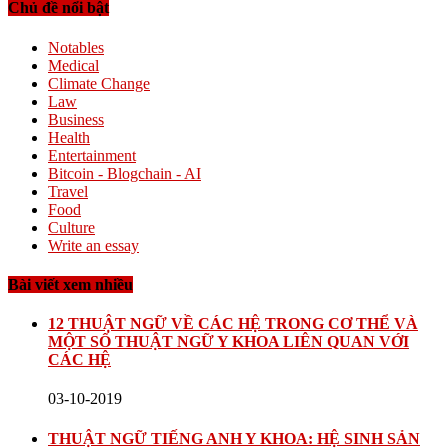
Chủ đề nổi bật
Notables
Medical
Climate Change
Law
Business
Health
Entertainment
Bitcoin - Blogchain - AI
Travel
Food
Culture
Write an essay
Bài viết xem nhiều
12 THUẬT NGỮ VỀ CÁC HỆ TRONG CƠ THỂ VÀ
MỘT SỐ THUẬT NGỮ Y KHOA LIÊN QUAN VỚI
CÁC HỆ
03-10-2019
THUẬT NGỮ TIẾNG ANH Y KHOA: HỆ SINH SẢN