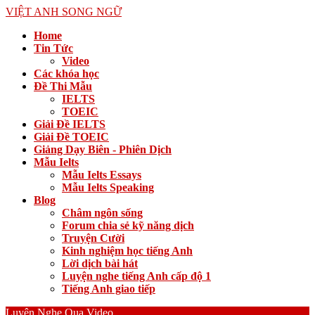
VIỆT ANH SONG NGỮ
Home
Tin Tức
Video
Các khóa học
Đề Thi Mẫu
IELTS
TOEIC
Giải Đề IELTS
Giải Đề TOEIC
Giảng Dạy Biên - Phiên Dịch
Mẫu Ielts
Mẫu Ielts Essays
Mẫu Ielts Speaking
Blog
Châm ngôn sống
Forum chia sẻ kỹ năng dịch
Truyện Cười
Kinh nghiệm học tiếng Anh
Lời dịch bài hát
Luyện nghe tiếng Anh cấp độ 1
Tiếng Anh giao tiếp
Luyện Nghe Qua Video