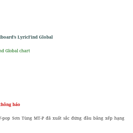
board’s LyricFind Global
nd Global chart
Kỹ Năng Nghe - Hiểu
thông báo
 V-pop Sơn Tùng MT-P đã xuất sắc đứng đầu bảng xếp hạng