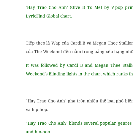
‘Hay Trao Cho Anh’ (Give It To Me) by V-pop princ
LyricFind Global chart.
Tiếp theo là Wap của Cardi B và Megan Thee Stallion
của The Weekend đều nằm trong bảng xếp hạng những 
It was followed by Cardi B and Megan Thee Stalli
Weekend's Blinding lights in the chart which ranks th
"Hay Trao Cho Anh" pha trộn nhiều thể loại phổ biế
và hip-hop.
"Hay Trao Cho Anh" blends several popular genres l
and hip-hop.