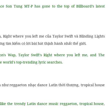
e Son Tung MT-P has gone to the top of Billboard’s latest
, Right where you left me của Taylor Swift và Blinding Lights
tìm kiếm có lời bài hát thịnh hành nhất thế giới.
on's Wap, Taylor Swift's Right where you left me, and The
e world's top-trending lyric searches.
n như reggaeton nhạc dance Latin thời thượng, tropical house
ike the trendy Latin dance music reggaeton, tropical house,