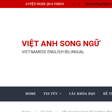
LUYỆN NGHE QUA VIDEO
Thủ tướng Nhật c
VIỆT ANH SONG NGỮ
VIETNAMESE ENGLISH BILINGUAL
HOME
TIN TỨC
CÁC KHÓA HỌC
ĐỀ T
Home
Tin Tức
MV của Sơn Tùng MT-P đứng đầu 