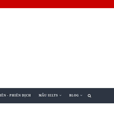
IÊN - PHIÊN DỊCH
MẪU IELTS
BLOG