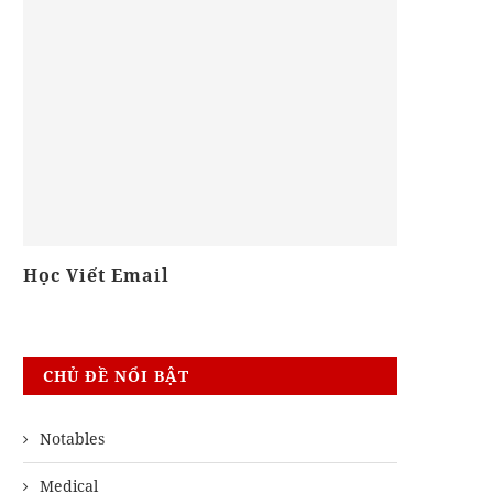
Học Viết Email
Khóa Ielt
CHỦ ĐỀ NỔI BẬT
Notables
Medical