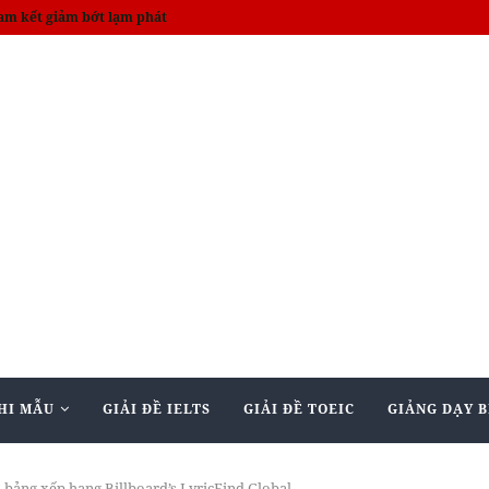
am kết giảm bớt lạm phát
HI MẪU
GIẢI ĐỀ IELTS
GIẢI ĐỀ TOEIC
GIẢNG DẠY B
bảng xếp hạng Billboard’s LyricFind Global