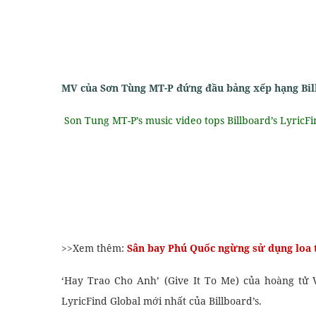
MV của Sơn Tùng MT-P đứng đầu bảng xếp hạng Bill
Son Tung MT-P’s music video tops Billboard’s LyricFi
heo Yêu Cầu
Khóa Biên Dịch
>>Xem thêm:
Sân bay Phú Quốc ngừng sử dụng loa 
‘Hay Trao Cho Anh’ (Give It To Me) của hoàng tử
LyricFind Global mới nhất của Billboard’s.