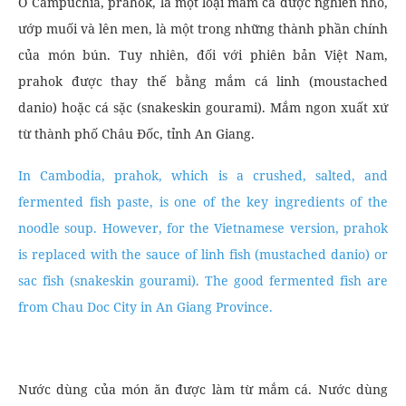
Ở Campuchia, prahok, là một loại mắm cá được nghiền nhỏ,
ướp muối và lên men, là một trong những thành phần chính
của món bún. Tuy nhiên, đối với phiên bản Việt Nam,
prahok được thay thế bằng mắm cá linh (moustached
danio) hoặc cá sặc (snakeskin gourami). Mắm ngon xuất xứ
từ thành phố Châu Đốc, tỉnh An Giang.
In Cambodia, prahok, which is a crushed, salted, and
fermented fish paste, is one of the key ingredients of the
noodle soup. However, for the Vietnamese version, prahok
is replaced with the sauce of linh fish (mustached danio) or
sac fish (snakeskin gourami). The good fermented fish are
from Chau Doc City in An Giang Province.
Nước dùng của món ăn được làm từ mắm cá. Nước dùng