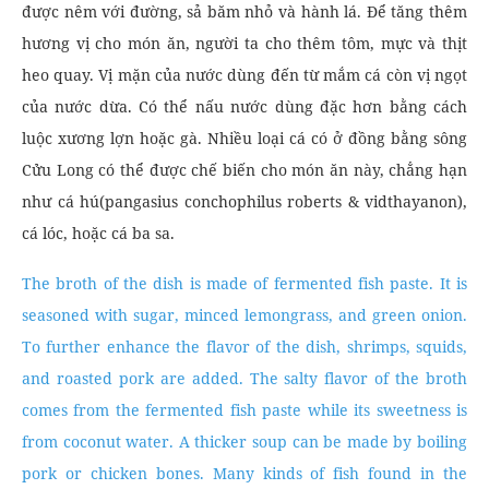
được nêm với đường, sả băm nhỏ và hành lá. Để tăng thêm
hương vị cho món ăn, người ta cho thêm tôm, mực và thịt
heo quay. Vị mặn của nước dùng đến từ mắm cá còn vị ngọt
của nước dừa. Có thể nấu nước dùng đặc hơn bằng cách
luộc xương lợn hoặc gà. Nhiều loại cá có ở đồng bằng sông
Cửu Long có thể được chế biến cho món ăn này, chẳng hạn
như cá hú(pangasius conchophilus roberts & vidthayanon),
cá lóc, hoặc cá ba sa.
The broth of the dish is made of fermented fish paste. It is
seasoned with sugar, minced lemongrass, and green onion.
To further enhance the flavor of the dish, shrimps, squids,
and roasted pork are added. The salty flavor of the broth
comes from the fermented fish paste while its sweetness is
from coconut water. A thicker soup can be made by boiling
pork or chicken bones. Many kinds of fish found in the