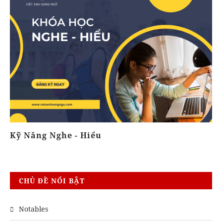
Kỹ Năng Nghe - Hiểu
K
CHỦ ĐỀ NỔI BẬT
Notables