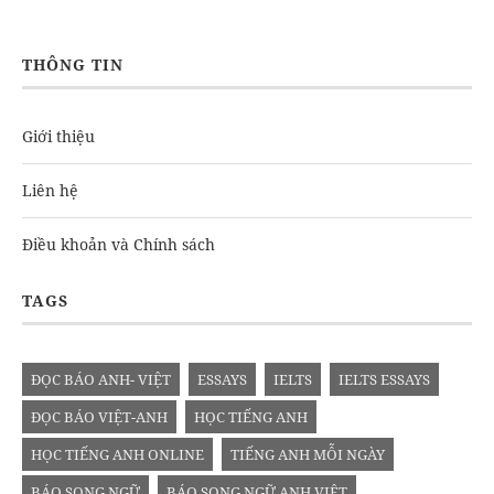
THÔNG TIN
Giới thiệu
Liên hệ
Điều khoản và Chính sách
TAGS
ĐỌC BÁO ANH- VIỆT
ESSAYS
IELTS
IELTS ESSAYS
ĐỌC BÁO VIỆT-ANH
HỌC TIẾNG ANH
HỌC TIẾNG ANH ONLINE
TIẾNG ANH MỖI NGÀY
BÁO SONG NGỮ
BÁO SONG NGỮ ANH VIỆT