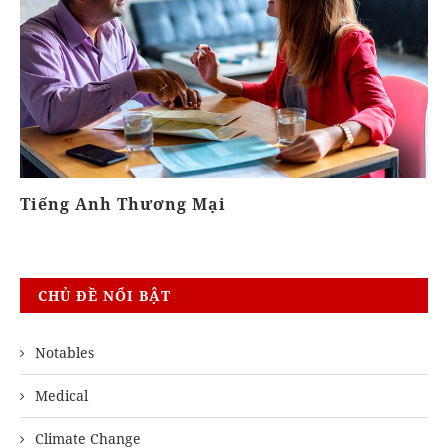
Khóa Biên - Phiên Dịch
Kh
CHỦ ĐỀ NỔI BẬT
Notables
Medical
Climate Change