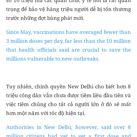
số 10 triệu mà các quan chức y tế nói là rất quan
trọng để bảo vệ hàng triệu người dễ bị tổn thương
trước những đợt bùng phát mới.
Since May, vaccinations have averaged fewer than
3 million doses per day, far less than the 10 million
that health officials said are crucial to save the
millions vulnerable to new outbreaks.
Tuy nhiên, chính quyền New Delhi cho biết hơn 8
triệu công dân vẫn chưa được tiêm liều đầu tiên và
việc tiêm chủng cho tất cả người lớn ở đó sẽ mất
hơn một năm với tốc độ hiện tại.
Authorities in New Delhi; however, said over 8
million citizens had yet to get a first dose and