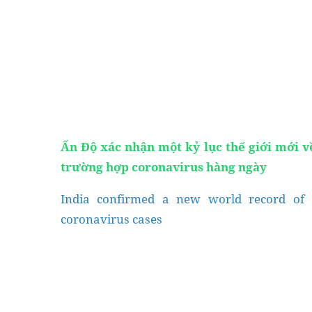
Ấn Độ xác nhận một kỷ lục thế giới mới v
trường hợp coronavirus hàng ngày
mail
Khóa Grammar nâng c
India confirmed a new world record of 
coronavirus cases