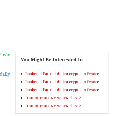
ề các
You Might Be Interested In
ao
Khóa Biên - Phiên Dịch
daily
Roobet et l’attrait du jeu crypto en France
Roobet et l’attrait du jeu crypto en France
Roobet et l’attrait du jeu crypto en France
Отличительные черты slon12
Отличительные черты slon12