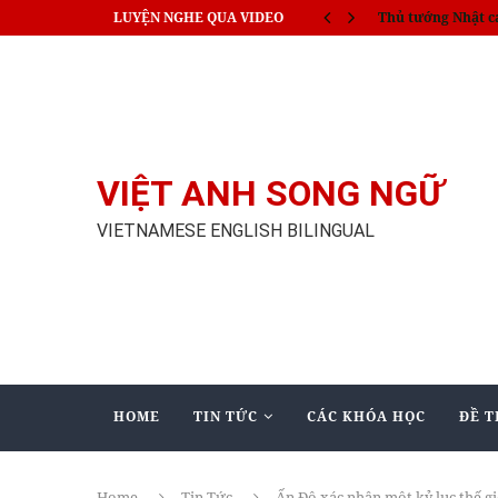
LUYỆN NGHE QUA VIDEO
Thủ tướng Nhật c
VIỆT ANH SONG NGỮ
VIETNAMESE ENGLISH BILINGUAL
HOME
TIN TỨC
CÁC KHÓA HỌC
ĐỀ T
Home
Tin Tức
Ấn Độ xác nhận một kỷ lục thế g