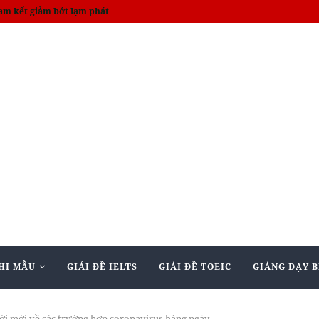
am kết giảm bớt lạm phát
HI MẪU
GIẢI ĐỀ IELTS
GIẢI ĐỀ TOEIC
GIẢNG DẠY B
iới mới về các trường hợp coronavirus hàng ngày