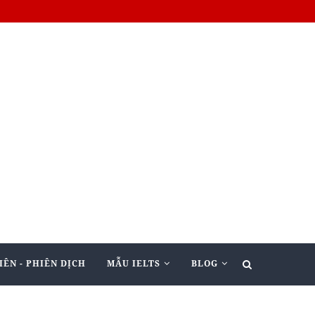
IÊN - PHIÊN DỊCH
MẪU IELTS
BLOG