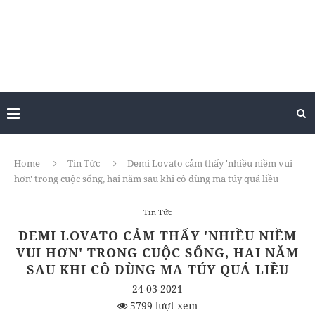
Home
Tin Tức
Demi Lovato cảm thấy 'nhiều niềm vui
hơn' trong cuộc sống, hai năm sau khi cô dùng ma túy quá liều
Tin Tức
DEMI LOVATO CẢM THẤY 'NHIỀU NIỀM
VUI HƠN' TRONG CUỘC SỐNG, HAI NĂM
SAU KHI CÔ DÙNG MA TÚY QUÁ LIỀU
24-03-2021
5799 lượt xem