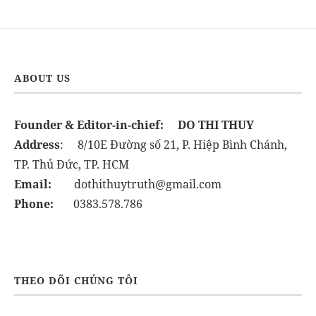
ABOUT US
Founder & Editor-in-chief:
DO THI THUY
Address
: 8/10E Đường số 21, P. Hiệp Bình Chánh,
TP. Thủ Đức, TP. HCM
Email:
dothithuytruth@gmail.com
Phone:
0383.578.786
THEO DÕI CHÚNG TÔI