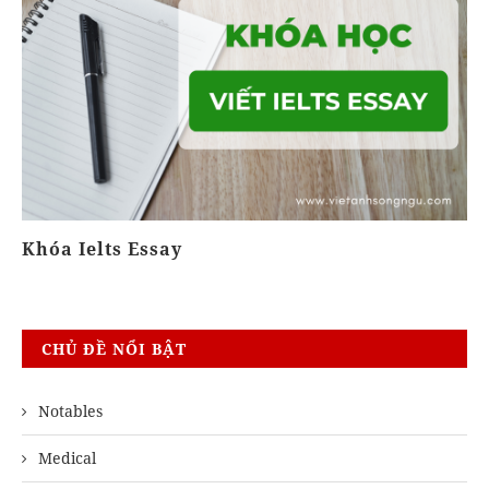
Khóa Ielts Essay
T
CHỦ ĐỀ NỔI BẬT
Notables
Medical