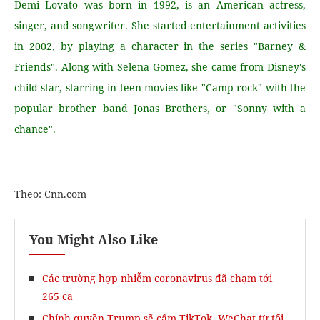
Demi Lovato was born in 1992, is an American actress,
singer, and songwriter. She started entertainment activities
in 2002, by playing a character in the series "Barney &
Friends". Along with Selena Gomez, she came from Disney's
child star, starring in teen movies like "Camp rock" with the
popular brother band Jonas Brothers, or "Sonny with a
chance".
Theo: Cnn.com
You Might Also Like
Các trường hợp nhiễm coronavirus đã chạm tới
265 ca
Chính quyền Trump sẽ cấm TikTok, WeChat từ tối