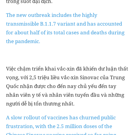
trong suốt đại dịch.
The new outbreak includes the highly
transmissible B.1.1.7 variant and has accounted
for about half of its total cases and deaths during
the pandemic.
Việc chậm triển khai vắc-xin đã khiến dư luận thất
vọng, với 2,5 triệu liều vắc-xin Sinovac của Trung
Quốc nhận được cho đến nay chủ yếu đến tay
nhân viên y tế và nhân viên tuyến đầu và những
người dễ bị tổn thương nhất.
A slow rollout of vaccines has churned public
frustration, with the 2.5 million doses of the
Chinese Sinovac vaccine received so far going