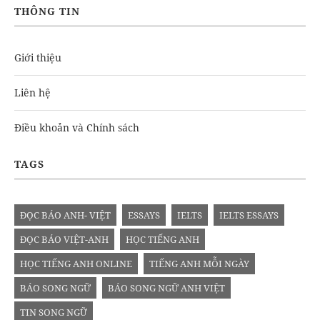
THÔNG TIN
Giới thiệu
Liên hệ
Điều khoản và Chính sách
TAGS
ĐỌC BÁO ANH- VIỆT
ESSAYS
IELTS
IELTS ESSAYS
ĐỌC BÁO VIỆT-ANH
HỌC TIẾNG ANH
HỌC TIẾNG ANH ONLINE
TIẾNG ANH MỖI NGÀY
BÁO SONG NGỮ
BÁO SONG NGỮ ANH VIỆT
TIN SONG NGỮ