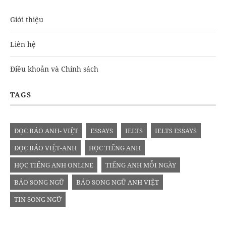
Giới thiệu
Liên hệ
Điều khoản và Chính sách
TAGS
ĐỌC BÁO ANH- VIỆT
ESSAYS
IELTS
IELTS ESSAYS
ĐỌC BÁO VIỆT-ANH
HỌC TIẾNG ANH
HỌC TIẾNG ANH ONLINE
TIẾNG ANH MỖI NGÀY
BÁO SONG NGỮ
BÁO SONG NGỮ ANH VIỆT
TIN SONG NGỮ