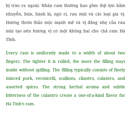
bị trào ra ngoài. Nhân ram thường bao gồm thịt lợn bằm
nhuyễn, bún, hành lá, ngò rí, rau mùi và các loại gia vị.
Hương thơm thảo mộc mạnh mẽ và vị đắng nhẹ của rau
mùi tạo nên hương vị có một không hai cho chả ram Hà
Tĩnh.
Every ram is uniformly made to a width of about two
fingers. The tighter it is rolled, the more the filling stays
inside without spilling. The filling typically consists of finely
minced pork, vermicelli, scallions, cilantro, culantro, and
assorted spices. The strong herbal aroma and subtle
bitterness of the culantro create a one-of-a-kind flavor for
Ha Tinh’s ram.