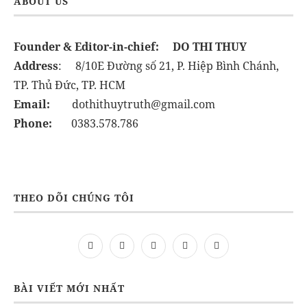
ABOUT US
Founder & Editor-in-chief:
DO THI THUY
Address
: 8/10E Đường số 21, P. Hiệp Bình Chánh,
TP. Thủ Đức, TP. HCM
Email:
dothithuytruth@gmail.com
Phone:
0383.578.786
THEO DÕI CHÚNG TÔI
BÀI VIẾT MỚI NHẤT