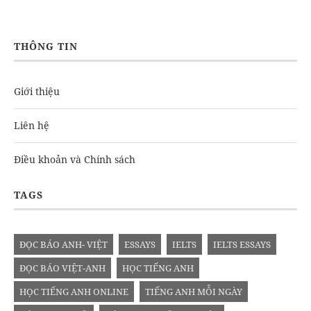
THÔNG TIN
Giới thiệu
Liên hệ
Điều khoản và Chính sách
TAGS
ĐỌC BÁO ANH- VIỆT
ESSAYS
IELTS
IELTS ESSAYS
ĐỌC BÁO VIỆT-ANH
HỌC TIẾNG ANH
HỌC TIẾNG ANH ONLINE
TIẾNG ANH MỖI NGÀY