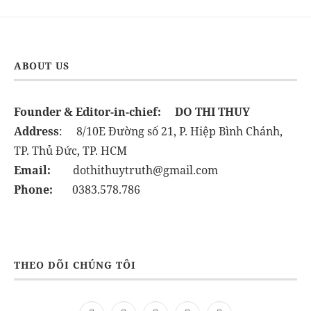
ABOUT US
Founder & Editor-in-chief:
DO THI THUY
Address
: 8/10E Đường số 21, P. Hiệp Bình Chánh,
TP. Thủ Đức, TP. HCM
Email:
dothithuytruth@gmail.com
Phone:
0383.578.786
THEO DÕI CHÚNG TÔI