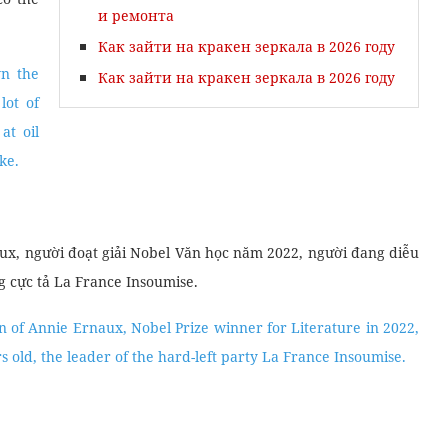
и ремонта
Как зайти на кракен зеркала в 2026 году
wn the
Как зайти на кракен зеркала в 2026 году
lot of
at oil
ke.
aux, người đoạt giải Nobel Văn học năm 2022, người đang diễu
g cực tả La France Insoumise.
on of Annie Ernaux, Nobel Prize winner for Literature in 2022,
old, the leader of the hard-left party La France Insoumise.