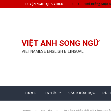
LUYỆN NGHE QUA VIDEO
India train collisi
VIỆT ANH SONG NGỮ
VIETNAMESE ENGLISH BILINGUAL
HOME
TIN TỨC
CÁC KHÓA HỌC
ĐỀ T
Home
Tin Tức
Làn sóng phản đối giá tăng vọt 