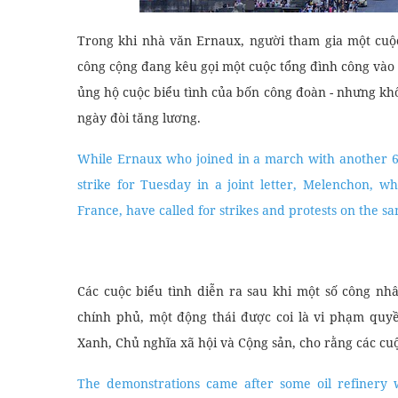
Trong khi nhà văn Ernaux, người tham gia một cuộc
công cộng đang kêu gọi một cuộc tổng đình công vào
ủng hộ cuộc biểu tình của bốn công đoàn - nhưng khô
ngày đòi tăng lương.
While Ernaux who joined in a march with another 60 
strike for Tuesday in a joint letter, Melenchon, w
France, have called for strikes and protests on the s
Các cuộc biểu tình diễn ra sau khi một số công n
chính phủ, một động thái được coi là vi phạm quy
Xanh, Chủ nghĩa xã hội và Cộng sản, cho rằng các cu
The demonstrations came after some oil refinery 