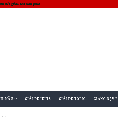
on death toll rises to 14
HI MẪU
GIẢI ĐỀ IELTS
GIẢI ĐỀ TOEIC
GIẢNG DẠY B
ở Pháp