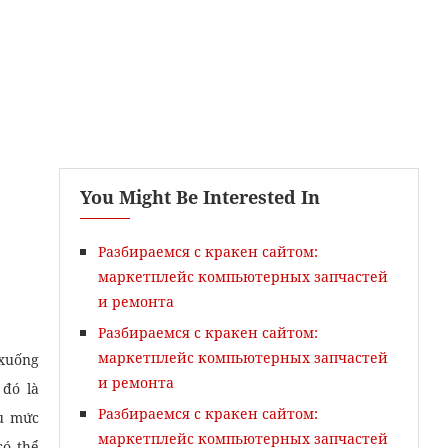
You Might Be Interested In
Gói Chấm Ielts Essay
Разбираемся с кракен сайтом:
маркетплейс компьютерных запчастей
и ремонта
Разбираемся с кракен сайтом:
маркетплейс компьютерных запчастей
 xuống
и ремонта
 đó là
Разбираемся с кракен сайтом:
ầu mức
маркетплейс компьютерных запчастей
có thể