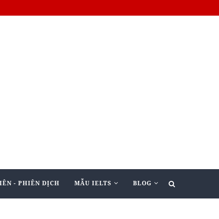
IÊN - PHIÊN DỊCH
MẪU IELTS
BLOG