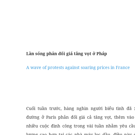
Làn sóng phản đối giá tăng vọt ở Pháp
A wave of protests against soaring prices in France
Essay
Học Viết Email
Cuối tuần trước, hàng nghìn người biểu tình đã
đường ở Paris phản đối giá cả tăng vọt, thêm vào
nhiều cuộc đình công trong vài tuần nhằm yêu c
lương cao hơn tại các nhà máy lọc dầu, điều này 