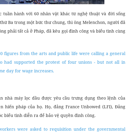
 tuần hành với 60 nhân vật khác từ nghệ thuật và đời sống
 thứ Ba trong một bức thư chung, thì ông Melenchon, người đã
ng phải tất cả ở Pháp, đã kêu gọi đình công và biểu tình cùng
figures from the arts and public life were calling a general
ho had supported the protest of four unions - but not all in
ame day for wage increases.
hân nhà máy lọc dầu được yêu cầu trưng dụng theo lệnh của
ền hiến pháp của họ. Họ, đảng France Unbowed (LFI), Đảng
ộc biểu tình diễn ra để bảo vệ quyền đình công.
workers were asked to requisition under the governmental