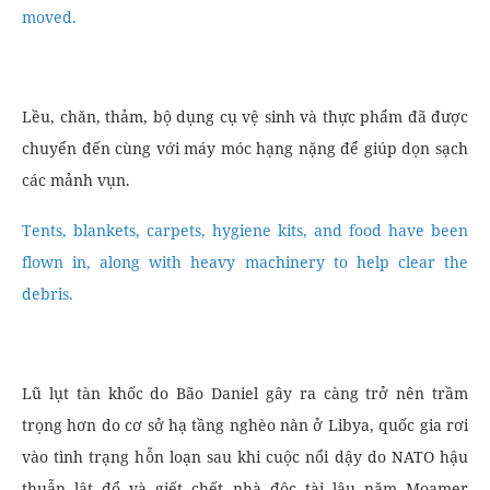
moved.
Lều, chăn, thảm, bộ dụng cụ vệ sinh và thực phẩm đã được
chuyển đến cùng với máy móc hạng nặng để giúp dọn sạch
các mảnh vụn.
Tents, blankets, carpets, hygiene kits, and food have been
flown in, along with heavy machinery to help clear the
debris.
Lũ lụt tàn khốc do Bão Daniel gây ra càng trở nên trầm
trọng hơn do cơ sở hạ tầng nghèo nàn ở Libya, quốc gia rơi
vào tình trạng hỗn loạn sau khi cuộc nổi dậy do NATO hậu
thuẫn lật đổ và giết chết nhà độc tài lâu năm Moamer