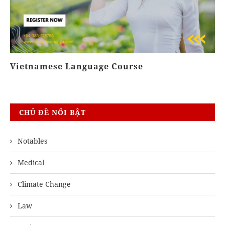
Vietnamese Language Course
Kh
CHỦ ĐỀ NỔI BẬT
Notables
Medical
Climate Change
Law