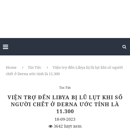
Home
Tin Tức
Viện trợ đến Libya bị lũ lụt khi số người
chết ở Derna ước tính là 11.300
Tin Tức
VIỆN TRỢ ĐẾN LIBYA BỊ LŨ LỤT KHI SỐ
NGƯỜI CHẾT Ở DERNA ƯỚC TÍNH LÀ
11.300
18-09-2023
3642 lượt xem