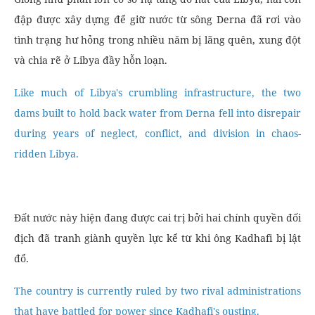
đập được xây dựng để giữ nước từ sông Derna đã rơi vào
tình trạng hư hỏng trong nhiều năm bị lãng quên, xung đột
và chia rẽ ở Libya đầy hỗn loạn.
Like much of Libya's crumbling infrastructure, the two
dams built to hold back water from Derna fell into disrepair
during years of neglect, conflict, and division in chaos-
ridden Libya.
Đất nước này hiện đang được cai trị bởi hai chính quyền đối
địch đã tranh giành quyền lực kể từ khi ông Kadhafi bị lật
đổ.
The country is currently ruled by two rival administrations
that have battled for power since Kadhafi's ousting.