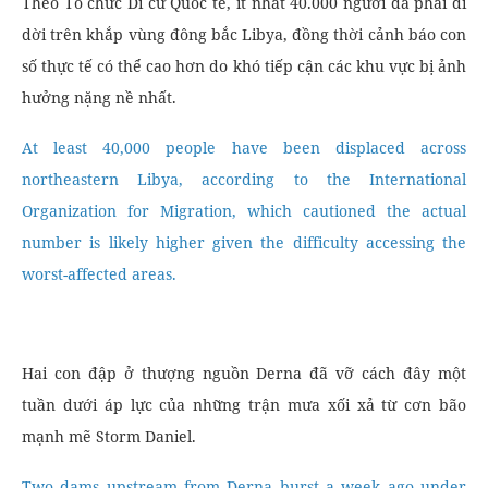
Theo Tổ chức Di cư Quốc tế, ít nhất 40.000 người đã phải di
dời trên khắp vùng đông bắc Libya, đồng thời cảnh báo con
số thực tế có thể cao hơn do khó tiếp cận các khu vực bị ảnh
hưởng nặng nề nhất.
At least 40,000 people have been displaced across
northeastern Libya, according to the International
Organization for Migration, which cautioned the actual
number is likely higher given the difficulty accessing the
worst-affected areas.
Hai con đập ở thượng nguồn Derna đã vỡ cách đây một
tuần dưới áp lực của những trận mưa xối xả từ cơn bão
mạnh mẽ Storm Daniel.
Two dams upstream from Derna burst a week ago under