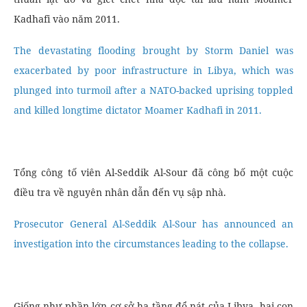
Kadhafi vào năm 2011.
The devastating flooding brought by Storm Daniel was
exacerbated by poor infrastructure in Libya, which was
plunged into turmoil after a NATO-backed uprising toppled
and killed longtime dictator Moamer Kadhafi in 2011.
Tổng công tố viên Al-Seddik Al-Sour đã công bố một cuộc
điều tra về nguyên nhân dẫn đến vụ sập nhà.
Prosecutor General Al-Seddik Al-Sour has announced an
investigation into the circumstances leading to the collapse.
Giống như phần lớn cơ sở hạ tầng đổ nát của Libya, hai con