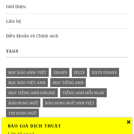
Giới thiệu
Liên hệ
Điều khoản và Chính sách
TAGS
ĐỌC BÁO ANH- VIỆT
ESSAYS
IELTS
IELTS ESSAYS
ĐỌC BÁO VIỆT-ANH
HỌC TIẾNG ANH
HỌC TIẾNG ANH ONLINE
TIẾNG ANH MỖI NGÀY
BÁO SONG NGỮ
BÁO SONG NGỮ ANH VIỆT
TIN SONG NGỮ
BÁO GIÁ DỊCH THUẬT