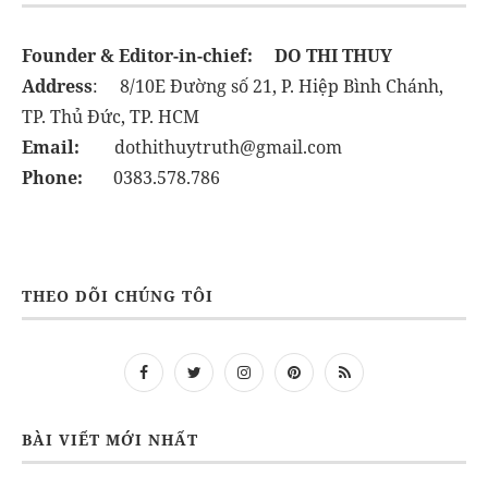
Founder & Editor-in-chief:
DO THI THUY
Address
: 8/10E Đường số 21, P. Hiệp Bình Chánh,
TP. Thủ Đức, TP. HCM
Email:
dothithuytruth@gmail.com
Phone:
0383.578.786
THEO DÕI CHÚNG TÔI
BÀI VIẾT MỚI NHẤT