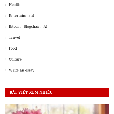
Health
Entertainment
Bitcoin - Blogchain - AI
Travel
Food
Culture
Write an essay
BÀI VIẾT XEM NHIỀU