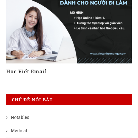
Học Viết Email
Kh
CHỦ ĐỀ NỔI BẬT
Notables
Medical