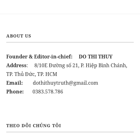
ABOUT US
Founder & Editor-in-chief:
DO THI THUY
Address
: 8/10E Đường số 21, P. Hiệp Bình Chánh,
TP. Thủ Đức, TP. HCM
Email:
dothithuytruth@gmail.com
Phone:
0383.578.786
THEO DÕI CHÚNG TÔI