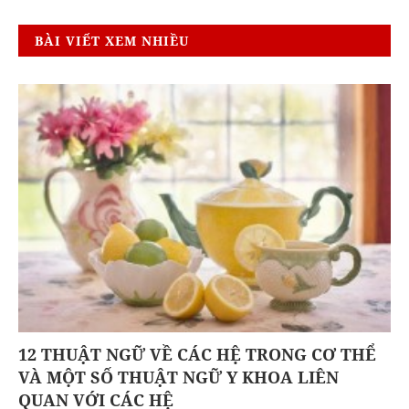
BÀI VIẾT XEM NHIỀU
12 THUẬT NGỮ VỀ CÁC HỆ TRONG CƠ THỂ
VÀ MỘT SỐ THUẬT NGỮ Y KHOA LIÊN
QUAN VỚI CÁC HỆ