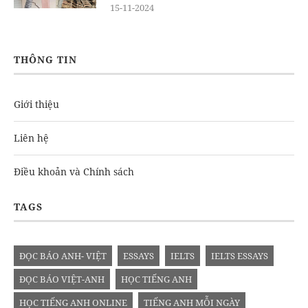
15-11-2024
THÔNG TIN
Giới thiệu
Liên hệ
Điều khoản và Chính sách
TAGS
ĐỌC BÁO ANH- VIỆT
ESSAYS
IELTS
IELTS ESSAYS
ĐỌC BÁO VIỆT-ANH
HỌC TIẾNG ANH
HỌC TIẾNG ANH ONLINE
TIẾNG ANH MỖI NGÀY