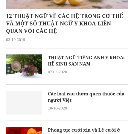
12 THUẬT NGỮ VỀ CÁC HỆ TRONG CƠ THỂ
VÀ MỘT SỐ THUẬT NGỮ Y KHOA LIÊN
QUAN VỚI CÁC HỆ
03-10-2019
THUẬT NGỮ TIẾNG ANH Y KHOA:
HỆ SINH SẢN NAM
07-02-2020
Các loại rau thơm quen thuộc của
người Việt
18-10-2020
Phong tục cưới xin và Lễ cưới ở