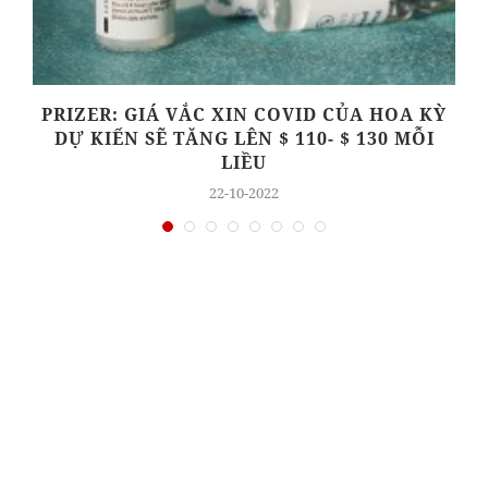
O
PRIZER: GIÁ VẮC XIN COVID CỦA HOA KỲ
DỰ KIẾN ​​SẼ TĂNG LÊN $ 110- $ 130 MỖI
LIỀU
22-10-2022