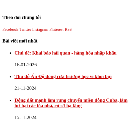
Theo dõi chúng tôi
Facebook
Twitter
Instagram
Pinterest
RSS
Bài viết mới nhất
Chủ đề: Khai báo hải quan - hàng hóa nhập khẩu
16-01-2026
Thủ đô Ấn Độ đóng cửa trường học vì khói bụi
21-11-2024
Động đất mạnh làm rung chuyển miền đông Cuba, làm
hư hại các tòa nhà, cơ sở hạ tầng
15-11-2024