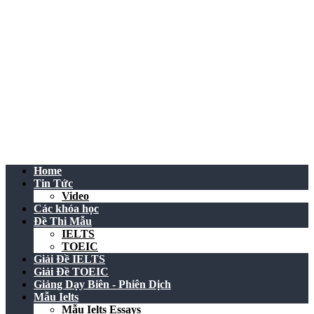
Home
Tin Tức
Video
Các khóa học
Đề Thi Mẫu
IELTS
TOEIC
Giải Đề IELTS
Giải Đề TOEIC
Giảng Dạy Biên - Phiên Dịch
Mẫu Ielts
Mẫu Ielts Essays