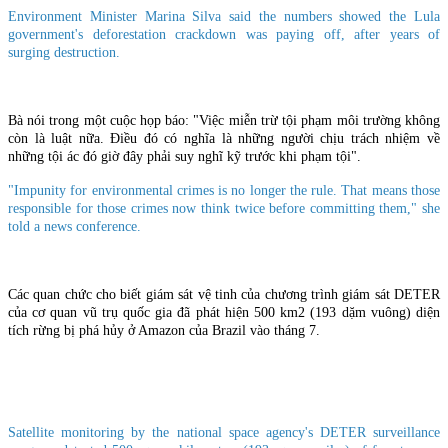
Environment Minister Marina Silva said the numbers showed the Lula
government's deforestation crackdown was paying off, after years of
surging destruction.
Bà nói trong một cuộc họp báo: "Việc miễn trừ tội phạm môi trường không
còn là luật nữa. Điều đó có nghĩa là những người chịu trách nhiệm về
những tội ác đó giờ đây phải suy nghĩ kỹ trước khi phạm tội".
"Impunity for environmental crimes is no longer the rule. That means those
responsible for those crimes now think twice before committing them," she
told a news conference.
Các quan chức cho biết giám sát vệ tinh của chương trình giám sát DETER
của cơ quan vũ trụ quốc gia đã phát hiện 500 km2 (193 dặm vuông) diện
tích rừng bị phá hủy ở Amazon của Brazil vào tháng 7.
Satellite monitoring by the national space agency's DETER surveillance