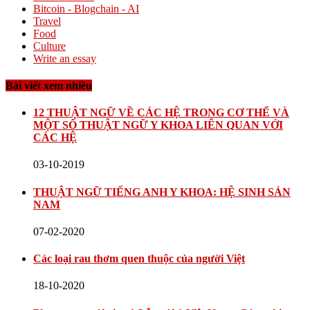
Bitcoin - Blogchain - AI
Travel
Food
Culture
Write an essay
Bài viết xem nhiều
12 THUẬT NGỮ VỀ CÁC HỆ TRONG CƠ THỂ VÀ
MỘT SỐ THUẬT NGỮ Y KHOA LIÊN QUAN VỚI
CÁC HỆ
03-10-2019
THUẬT NGỮ TIẾNG ANH Y KHOA: HỆ SINH SẢN
NAM
07-02-2020
Các loại rau thơm quen thuộc của người Việt
18-10-2020