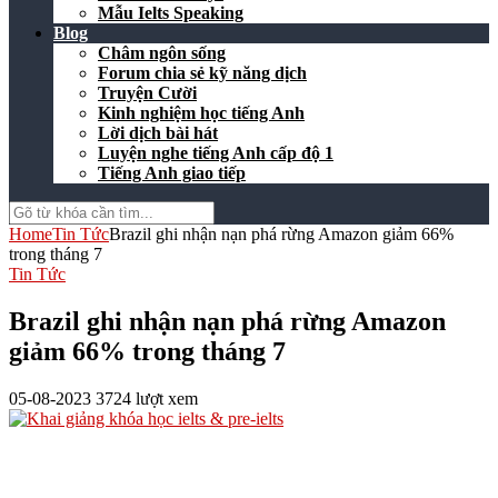
Mẫu Ielts Speaking
Blog
Châm ngôn sống
Forum chia sẻ kỹ năng dịch
Truyện Cười
Kinh nghiệm học tiếng Anh
Lời dịch bài hát
Luyện nghe tiếng Anh cấp độ 1
Tiếng Anh giao tiếp
Home
Tin Tức
Brazil ghi nhận nạn phá rừng Amazon giảm 66%
trong tháng 7
Tin Tức
Brazil ghi nhận nạn phá rừng Amazon
giảm 66% trong tháng 7
05-08-2023
3724 lượt xem