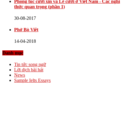
Phong tục cưới xin và Lễ cưới ở Việt Nam - Các nghi
thức quan trọng (phần 1)
30-08-2017
Phở Bò Việt
14-04-2018
Danh mục
Tin tức song ngữ
Lời dịch bài hát
News
Sample Ielts Essays