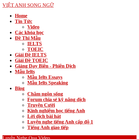
VIỆT ANH SONG NGỮ
Home
Tin Tức
Video
Các khóa học
Đề Thi Mẫu
IELTS
TOEIC
Giải Đề IELTS
Giải Đề TOEIC
Giảng Dạy Biên - Phiên Dịch
Mẫu Ielts
Mẫu Ielts Essays
Mẫu Ielts Speaking
Blog
Châm ngôn sống
Forum chia sẻ kỹ năng dịch
Truyện Cười
Kinh nghiệm học tiếng Anh
Lời dịch bài hát
Luyện nghe tiếng Anh cấp độ 1
Tiếng Anh giao tiếp
Luyện Nghe Qua Video