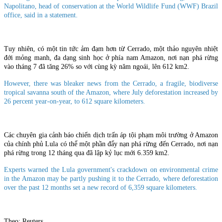
Napolitano, head of conservation at the World Wildlife Fund (WWF) Brazil
office, said in a statement.
Tuy nhiên, có một tin tức ảm đạm hơn từ Cerrado, một thảo nguyên nhiệt
đới mỏng manh, đa dạng sinh học ở phía nam Amazon, nơi nạn phá rừng
vào tháng 7 đã tăng 26% so với cùng kỳ năm ngoái, lên 612 km2.
However, there was bleaker news from the Cerrado, a fragile, biodiverse
tropical savanna south of the Amazon, where July deforestation increased by
26 percent year-on-year, to 612 square kilometers.
Các chuyên gia cảnh báo chiến dịch trấn áp tội phạm môi trường ở Amazon
của chính phủ Lula có thể một phần đẩy nạn phá rừng đến Cerrado, nơi nạn
phá rừng trong 12 tháng qua đã lập kỷ lục mới 6.359 km2.
Experts warned the Lula government's crackdown on environmental crime
in the Amazon may be partly pushing it to the Cerrado, where deforestation
over the past 12 months set a new record of 6,359 square kilometers.
Theo: Reuters