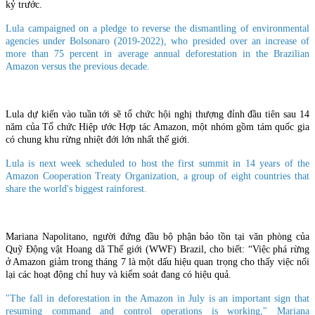
kỷ trước.
Lula campaigned on a pledge to reverse the dismantling of environmental
agencies under Bolsonaro (2019-2022), who presided over an increase of
more than 75 percent in average annual deforestation in the Brazilian
Amazon versus the previous decade.
Lula dự kiến vào tuần tới sẽ tổ chức hội nghị thượng đỉnh đầu tiên sau 14
năm của Tổ chức Hiệp ước Hợp tác Amazon, một nhóm gồm tám quốc gia
có chung khu rừng nhiệt đới lớn nhất thế giới.
Lula is next week scheduled to host the first summit in 14 years of the
Amazon Cooperation Treaty Organization, a group of eight countries that
share the world's biggest rainforest.
Mariana Napolitano, người đứng đầu bộ phận bảo tồn tại văn phòng của
Quỹ Động vật Hoang dã Thế giới (WWF) Brazil, cho biết: “Việc phá rừng
ở Amazon giảm trong tháng 7 là một dấu hiệu quan trọng cho thấy việc nối
lại các hoạt động chỉ huy và kiểm soát đang có hiệu quả.
"The fall in deforestation in the Amazon in July is an important sign that
resuming command and control operations is working," Mariana