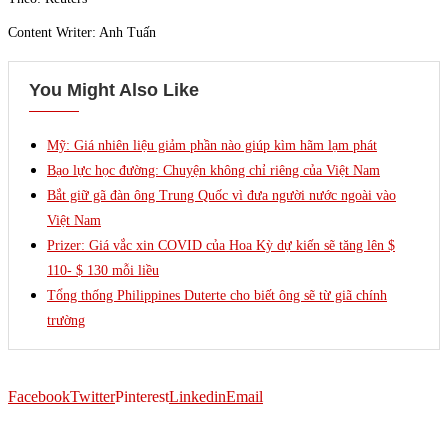
Content Writer: Anh Tuấn
You Might Also Like
Mỹ: Giá nhiên liệu giảm phần nào giúp kìm hãm lạm phát
Bạo lực học đường: Chuyện không chỉ riêng của Việt Nam
Bắt giữ gã đàn ông Trung Quốc vì đưa người nước ngoài vào
Việt Nam
Prizer: Giá vắc xin COVID của Hoa Kỳ dự kiến ​​sẽ tăng lên $
110- $ 130 mỗi liều
Tổng thống Philippines Duterte cho biết ông sẽ từ giã chính
trường
Facebook
Twitter
Pinterest
Linkedin
Email