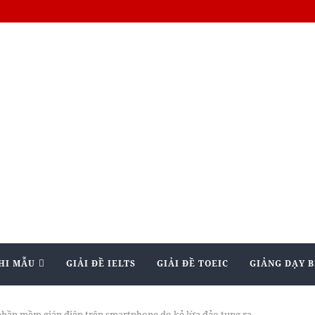
HI MẪU
GIẢI ĐỀ IELTS
GIẢI ĐỀ TOEIC
GIẢNG DẠY B
phần mềm gián điệp trên smartphone do kẻ lừa đảo tung ra