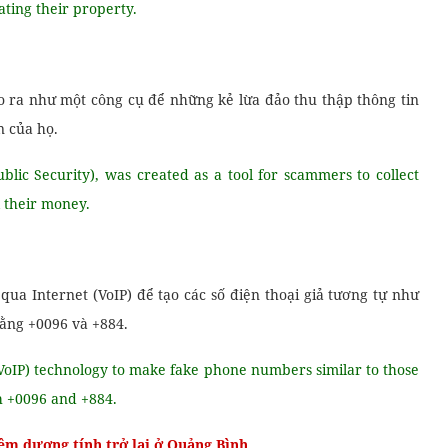
ting their property.
o ra như một công cụ để những kẻ lừa đảo thu thập thông tin
n của họ.
blic Security), was created as a tool for scammers to collect
l their money.
ua Internet (VoIP) để tạo các số điện thoại giả tương tự như
bằng +0096 và +884.
(VoIP) technology to make fake phone numbers similar to those
h +0096 and +884.
ệm dương tính trở lại ở Quảng Bình