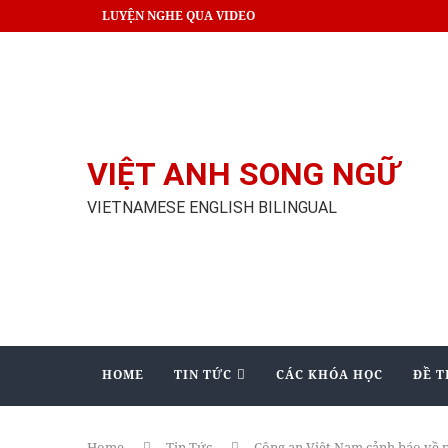
LUYỆN NGHE QUA VIDEO
VIỆT ANH SONG NGỮ
VIETNAMESE ENGLISH BILINGUAL
HOME
TIN TỨC
CÁC KHÓA HỌC
ĐỀ T
Home
Tin Tức
Công an Việt Nam cảnh báo về 