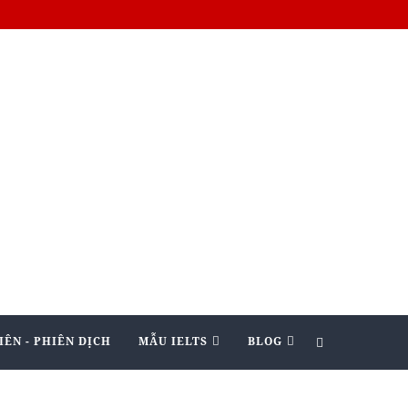
IÊN - PHIÊN DỊCH
MẪU IELTS
BLOG