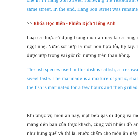
Hanoi is famous all over the world as the destination 
the culinary essence of Hanoi is Chả Cá (grilled fish).
but Chả Cá is actually a sophisticated dish that is tou
Thời Pháp thuộc, năm 1871, dòng họ Đoàn đã sáng c
Món ngon đến mức nhiều người khuyến khích Gia đì
số 14 phố Hàng Sơn. Tiếp nối thành công của nhà 
phố. Cuối cùng, phố Hàng Sơn được đổi tên thành ph
During the French colonial era, in 1871, the Doan Fa
It was so scrumptious that many people encouraged 
one in 14 Hang Son Street. Following the restaurant’
same street. In the end, Hang Son Street was renamed