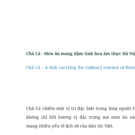
Chả Cá - Món ăn mang đậm tinh hoa ẩm thực Hà Nộ
Chả Cá – A dish carrying the culinary essence of Han
Văn Phòng
Khóa Grammar nâng c
Chả Cá chiếm một vị trí đặc biệt trong lòng người 
không chỉ bởi hương vị đặc trưng mà món ăn nà
mang nhiều yếu tố lịch sử của dân tộc Việt.