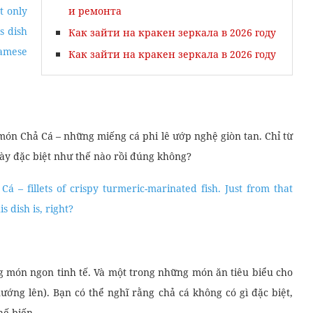
t only
и ремонта
s dish
Как зайти на кракен зеркала в 2026 году
namese
Как зайти на кракен зеркала в 2026 году
món Chả Cá – những miếng cá phi lê ướp nghệ giòn tan. Chỉ từ
ày đặc biệt như thế nào rồi đúng không?
Cá – fillets of crispy turmeric-marinated fish. Just from that
 dish is, right?
ng món ngon tinh tế. Và một trong những món ăn tiêu biểu cho
ướng lên). Bạn có thể nghĩ rằng chả cá không có gì đặc biệt,
hế biến.