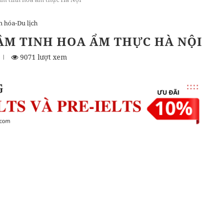
n hóa-Du lịch
ẬM TINH HOA ẨM THỰC HÀ NỘI
9071 lượt xem