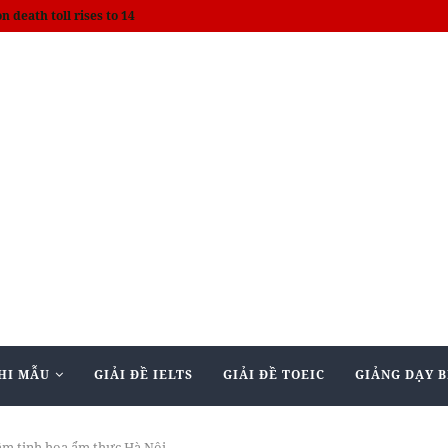
on death toll rises to 14
HI MẪU
GIẢI ĐỀ IELTS
GIẢI ĐỀ TOEIC
GIẢNG DẠY B
ậm tinh hoa ẩm thực Hà Nội