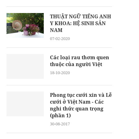
THUẬT NGỮ TIẾNG ANH
Y KHOA: HỆ SINH SẢN
NAM
07-02-2020
Các loại rau thơm quen
thuộc của người Việt
18-10-2020
Phong tục cưới xin và Lễ
cưới ở Việt Nam - Các
nghi thức quan trọng
(phần 1)
30-08-2017