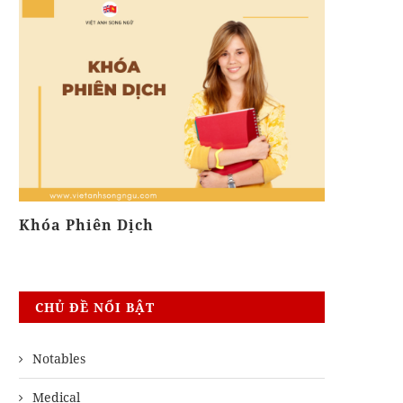
Khóa Phiên Dịch
Học Viết 
CHỦ ĐỀ NỔI BẬT
Notables
Medical