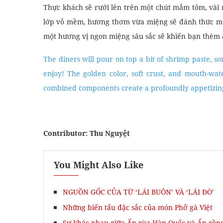
When this food is served, a portable gas burner and a
spring onions will be brought to the eaters’ table, 
noodles, chili, and fresh herbs such as basil and di
which might smell a bit musky and potent at firs
ingredients.
Những miếng phi lê Chả Cá nóng hổi sẽ được phục vụ 
kèm.
Sizzling Chả Cá fillets will be served with some cru
with it.
>>
Khóa Học Biên Tập Tiếng Anh
Thực khách sẽ rưới lên trên một chút mắm tôm, vài 