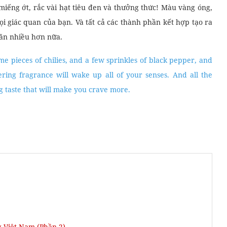
 small searing hot pan full of turmeric-spiced fish, dill, and
along with various accouterments such as roasted peanuts, rice
ll. The dipping sauce for this dish is fermented shrimp paste
t but is full of umami tastes when combined with all the
với một ít đậu phộng giã nhỏ, mì gạo và các loại rau thơm đi
shed peanuts, rice noodles, and also the fresh herbs that come
miếng ớt, rắc vài hạt tiêu đen và thưởng thức! Màu vàng óng,