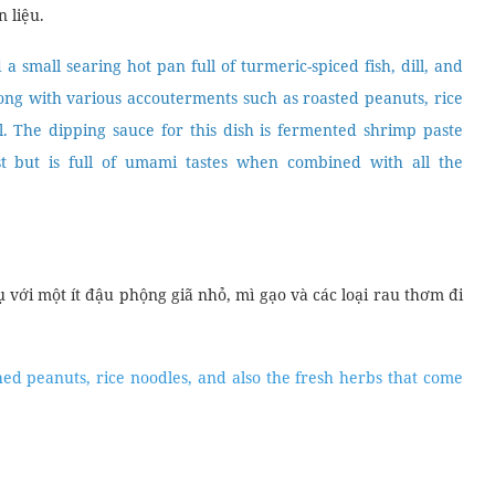
ột loại cá nước ngọt có nguồn gốc từ Việt Nam, thịt chắc, vị
, nghệ, củ gừng, đường, muối và nước mắm. Thông thường, cá
water fish native to Vietnam and has a firm texture with a mild,
ots, turmeric, ginger root, sugar, salt, and fish sauce. Usually,
 over charcoal.
t chảo nóng nhỏ đầy cá tẩm nghệ, thì là, và hành lá sẽ được
 kèm như đậu phộng rang, bún, ớt, và các loại thảo mộc tươi
là mắm tôm thoạt tiên có thể có mùi hơi hắc và nồng, nhưng
n liệu.