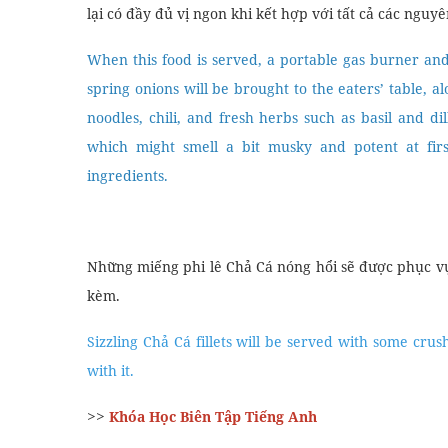
>>
Khóa Học Biên - Phiên Dịch Tiếng Anh
Loại cá được sử dụng trong món ăn này là cá lăng, m
ngọt nhẹ. Nước sốt ướp là một hỗn hợp tỏi, hẹ tây
được ướp trong vài giờ rồi nướng trên than hồng.
The fish species used in this dish is catfish, a fresh
sweet taste. The marinade is a mixture of garlic, shall
the fish is marinated for a few hours and then grilled
Khi phục vụ món ăn này, một bếp gas di động và mộ
mang đến bàn của thực khách, cùng với nhiều đồ ăn
như húng quế và thì là. Nước chấm cho món ăn này 
lại có đầy đủ vị ngon khi kết hợp với tất cả các nguyê