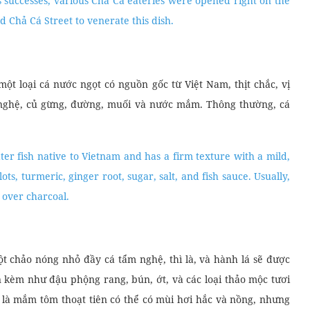
for exquisite delicacies. And one of the cuisines that represent
 You might think that there’s nothing special about grilled fish,
gh to prepare.
hế ra món Chả Cá và phục vụ các nhà cách mạng món ăn này.
nh họ Đoàn mở quán ăn. Và sau đó họ đã mở một cửa hàng ở
hàng, nhiều quán Chả Cá đã được mở ngay trên cùng một con
ố Chả Cá để tôn vinh món ăn này.
mily invented Chả Cá and served the revolutionaries the dish.
the Doan Family to open a restaurant. And then they did open
s successes, various Chả Cá eateries were opened right on the
 Chả Cá Street to venerate this dish.