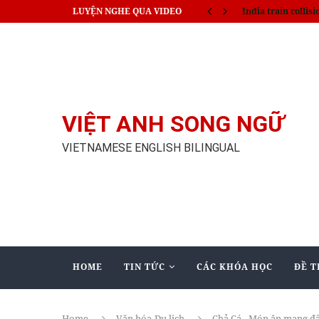
LUYỆN NGHE QUA VIDEO
India train collisi
VIỆT ANH SONG NGỮ
VIETNAMESE ENGLISH BILINGUAL
HOME
TIN TỨC
CÁC KHÓA HỌC
ĐỀ T
Home
Văn hóa-Du lịch
Chả Cá - Món ăn mang đ