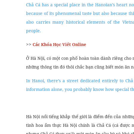
Chả Cá has a special place in the Hanoian’s heart no
because of its phenomenal taste but also because thi
also carries many historical elements of the Viet
people.
>>
Các Khóa Học Viết Online
Ở Hà Nội, có một con phố hoàn toàn dành riêng cho 
những thông tin đó thôi chắc bạn cũng biết món ăn n
In Hanoi, there’s a street dedicated entirely to Chả 
information alone, you probably know how special this
Hà Nội nổi tiếng khắp thế giới là điểm đến của nhữ
tinh hoa ẩm thực Hà Nội chính là Chả Cá (cá được n
nhưng Chả Cá thực sự là một món ăn cầu kỳ và khó c