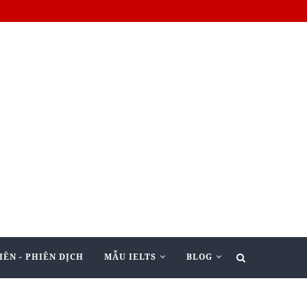
IÊN - PHIÊN DỊCH
MẪU IELTS
BLOG