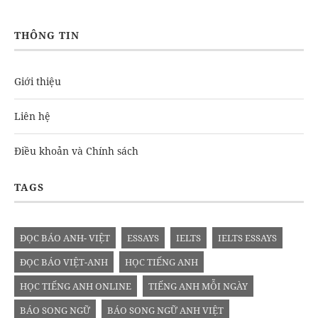
THÔNG TIN
Giới thiệu
Liên hệ
Điều khoản và Chính sách
TAGS
ĐỌC BÁO ANH- VIỆT
ESSAYS
IELTS
IELTS ESSAYS
ĐỌC BÁO VIỆT-ANH
HỌC TIẾNG ANH
HỌC TIẾNG ANH ONLINE
TIẾNG ANH MỖI NGÀY
BÁO SONG NGỮ
BÁO SONG NGỮ ANH VIỆT