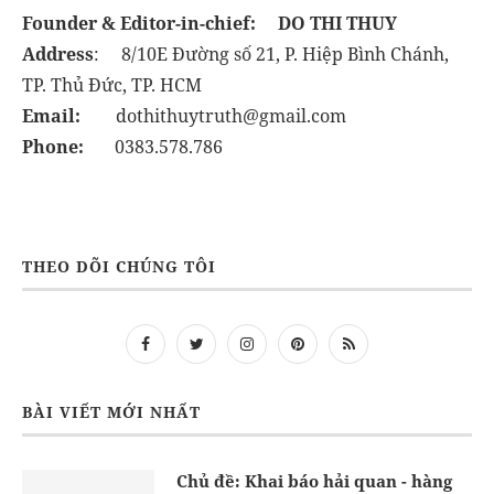
Founder & Editor-in-chief:
DO THI THUY
Address
: 8/10E Đường số 21, P. Hiệp Bình Chánh,
TP. Thủ Đức, TP. HCM
Email:
dothithuytruth@gmail.com
Phone:
0383.578.786
THEO DÕI CHÚNG TÔI
BÀI VIẾT MỚI NHẤT
Chủ đề: Khai báo hải quan - hàng