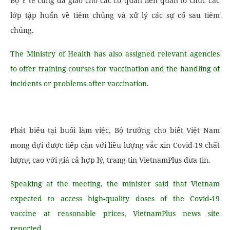
Bộ Y tế cũng đã giao cho các cơ quan liên quan tổ chức các
lớp tập huấn về tiêm chủng và xử lý các sự cố sau tiêm
chủng.
The Ministry of Health has also assigned relevant agencies
to offer training courses for vaccination and the handling of
incidents or problems after vaccination.
Phát biểu tại buổi làm việc, Bộ trưởng cho biết Việt Nam
mong đợi được tiếp cận với liều lượng vắc xin Covid-19 chất
lượng cao với giá cả hợp lý, trang tin VietnamPlus đưa tin.
Speaking at the meeting, the minister said that Vietnam
expected to access high-quality doses of the Covid-19
vaccine at reasonable prices, VietnamPlus news site
reported.