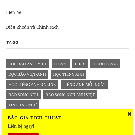
Liên hệ
Điều khoản và Chính sách
TAGS
ĐỌC BÁO ANH- VIỆT
ESSAYS
IELTS
IELTS ESSAYS
ĐỌC BÁO VIỆT-ANH
HỌC TIẾNG ANH
HỌC TIẾNG ANH ONLINE
TIẾNG ANH MỖI NGÀY
BÁO SONG NGỮ
BÁO SONG NGỮ ANH VIỆT
TIN SONG NGỮ
BÁO GIÁ DỊCH THUẬT
Liên hệ ngay!