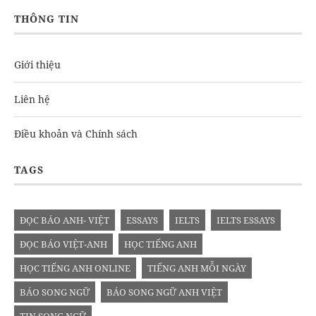
THÔNG TIN
Giới thiệu
Liên hệ
Điều khoản và Chính sách
TAGS
ĐỌC BÁO ANH- VIỆT
ESSAYS
IELTS
IELTS ESSAYS
ĐỌC BÁO VIỆT-ANH
HỌC TIẾNG ANH
HỌC TIẾNG ANH ONLINE
TIẾNG ANH MỖI NGÀY
BÁO SONG NGỮ
BÁO SONG NGỮ ANH VIỆT