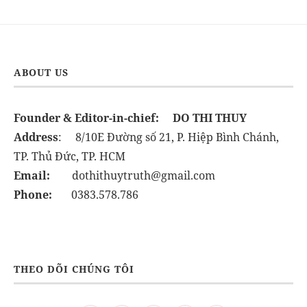
ABOUT US
Founder & Editor-in-chief:
DO THI THUY
Address
: 8/10E Đường số 21, P. Hiệp Bình Chánh,
TP. Thủ Đức, TP. HCM
Email:
dothithuytruth@gmail.com
Phone:
0383.578.786
THEO DÕI CHÚNG TÔI