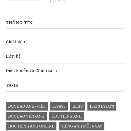
15-11-2024
THÔNG TIN
Giới thiệu
Liên hệ
Điều khoản và Chính sách
TAGS
ĐỌC BÁO ANH- VIỆT
ESSAYS
IELTS
IELTS ESSAYS
ĐỌC BÁO VIỆT-ANH
HỌC TIẾNG ANH
HỌC TIẾNG ANH ONLINE
TIẾNG ANH MỖI NGÀY