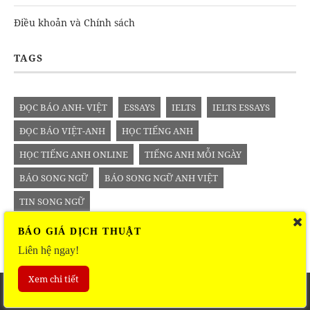
Điều khoản và Chính sách
TAGS
ĐỌC BÁO ANH- VIỆT
ESSAYS
IELTS
IELTS ESSAYS
ĐỌC BÁO VIỆT-ANH
HỌC TIẾNG ANH
HỌC TIẾNG ANH ONLINE
TIẾNG ANH MỖI NGÀY
BÁO SONG NGỮ
BÁO SONG NGỮ ANH VIỆT
TIN SONG NGỮ
BÁO GIÁ DỊCH THUẬT
Liên hệ ngay!
Xem chi tiết
Copyright © 2016
vietanhsongngu.com
. All right reserved.