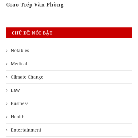
Giao Tiếp Văn Phòng
Kh
CHỦ ĐỀ NỔI BẬT
Notables
Medical
Climate Change
Law
Business
Health
Entertainment