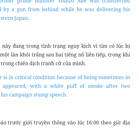
former prime minister Shinzo Abe was transferred
ted by a gun from behind while he was delivering his
estern Japan.
 này đang trong tình trạng nguy kịch vì tim có lúc bị
ột làn khói trắng sau hai tiếng nổ liên tiếp, trong khi
 trong chiến dịch tranh cử của mình.
 is in critical condition because of being sometimes in
on appeared, with a white puff of smoke after two
 his campaign stump speech.
o trước giới truyền thông vào lúc 16:00 theo giờ địa