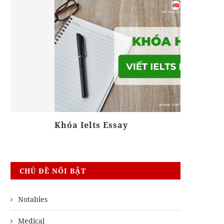
Khóa Ielts Essay
Khóa Biê
CHỦ ĐỀ NỔI BẬT
Notables
Medical