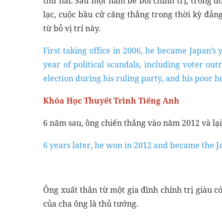
thứ hai. Sau một năm bê bối chính trị, trong đó
lạc, cuộc bầu cử căng thẳng trong thời kỳ đả
từ bỏ vị trí này.
First taking office in 2006, he became Japan’
year of political scandals, including voter ou
election during his ruling party, and his poor h
Khóa Học Thuyết Trình Tiếng Anh
6 năm sau, ông chiến thắng vào năm 2012 và lại
6 years later, he won in 2012 and became the J
Ông xuất thân từ một gia đình chính trị giàu c
của cha ông là thủ tướng.