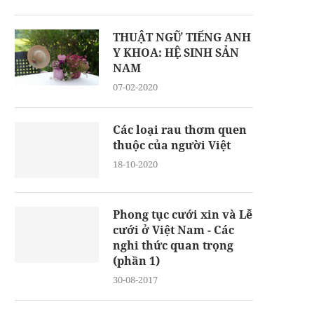
THUẬT NGỮ TIẾNG ANH
Y KHOA: HỆ SINH SẢN
NAM
07-02-2020
Các loại rau thơm quen
thuộc của người Việt
18-10-2020
Phong tục cưới xin và Lễ
cưới ở Việt Nam - Các
nghi thức quan trọng
(phần 1)
30-08-2017