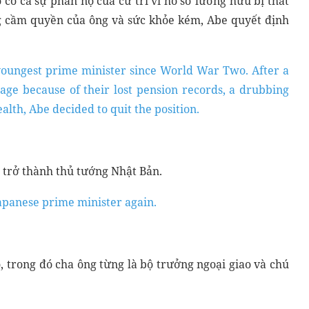
 có cả sự phẫn nộ của cử tri vì hồ sơ lương hưu bị thất
ng cầm quyền của ông và sức khỏe kém, Abe quyết định
s youngest prime minister since World War Two. After a
trage because of their lost pension records, a drubbing
ealth, Abe decided to quit the position.
 trở thành thủ tướng Nhật Bản.
apanese prime minister again.
ó, trong đó cha ông từng là bộ trưởng ngoại giao và chú