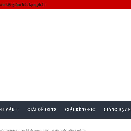
on death toll rises to 14
HI MẪU
GIẢI ĐỀ IELTS
GIẢI ĐỀ TOEIC
GIẢNG DẠY B
nh trạng nguy kịch sau một vụ ám sát bằng súng