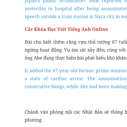
Japan’s public broadcaster NHK reported 
yesterday to hospital after being assassina
speech outside a train station in Nara city in w
Các Khóa Học Viết Tiếng Anh Online
Đài cho biết thêm rằng cựu thủ tướng 67 tuổi
ngừng hoạt động. Vụ ám sát xảy đến, cùng với m
ông Abe đang thực hiện bài phát biểu khó khăn
It added the 67-year-old former prime minister
a state of cardiac arrest. The assassinati
consecutive bangs, while Abe had been making
Chánh văn phòng nội các Nhật Bản sẽ thông bá
phương.