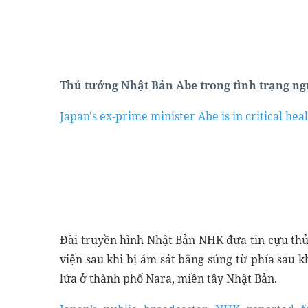
Thủ tướng Nhật Bản Abe trong tình trạng ng
Japan's ex-prime minister Abe is in critical hea
Thương Mại
Học Viết Theo Yêu Cầu
Đài truyền hình Nhật Bản NHK đưa tin cựu th
viện sau khi bị ám sát bằng súng từ phía sau 
lửa ở thành phố Nara, miền tây Nhật Bản.