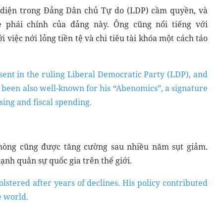
ện diện trong Đảng Dân chủ Tự do (LDP) cầm quyền, và
phái chính của đảng này. Ông cũng nổi tiếng với
 việc nới lỏng tiền tệ và chi tiêu tài khóa một cách táo
ent in the ruling Liberal Democratic Party (LDP), and
as been also well-known for his “Abenomics”, a signature
sing and fiscal spending.
phòng cũng được tăng cường sau nhiều năm sụt giảm.
nh quân sự quốc gia trên thế giới.
lstered after years of declines. His policy contributed
e world.