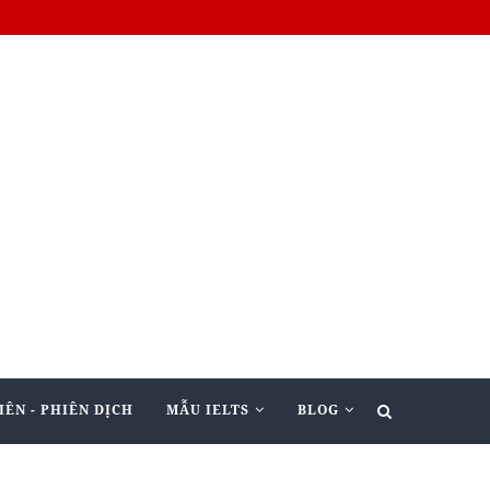
IÊN - PHIÊN DỊCH
MẪU IELTS
BLOG