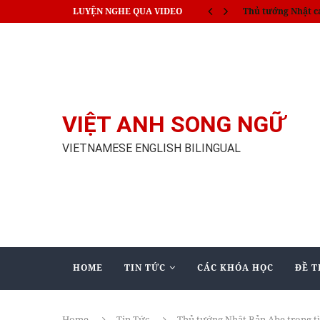
LUYỆN NGHE QUA VIDEO
India train collisi
VIỆT ANH SONG NGỮ
VIETNAMESE ENGLISH BILINGUAL
HOME
TIN TỨC
CÁC KHÓA HỌC
ĐỀ T
Home
Tin Tức
Thủ tướng Nhật Bản Abe trong tì