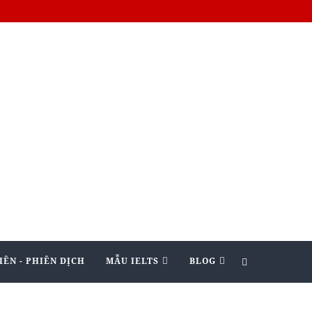
IÊN - PHIÊN DỊCH
MẪU IELTS
BLOG