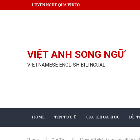
LUYỆN NGHE QUA VIDEO
VIỆT ANH SONG NGỮ
VIETNAMESE ENGLISH BILINGUAL
HOME
TIN TỨC
CÁC KHÓA HỌC
ĐỀ T
Home
Tin Tức
12 người chết trong tàu điện n