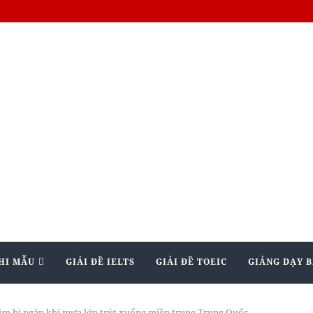
HI MẪU
GIẢI ĐỀ IELTS
GIẢI ĐỀ TOEIC
GIẢNG DẠY B
gầm bị ngập khi mưa lớn trút xuống miền trung Trung Quốc