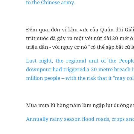
to the Chinese army.
Đêm qua, đơn vị khu vực của Quân đội Gi
trút nước đã gây ra một vết nứt dài 20 mét 
triệu dân - với nguy cơ nó "có thể sập bất cứ l
Last night, the regional unit of the Peopl
downpour had triggered a 20-metre breach in
million people -- with the risk that it "may co
Mùa mưa lũ hàng năm làm ngập lụt đường sá
Annually rainy season flood roads, crops and