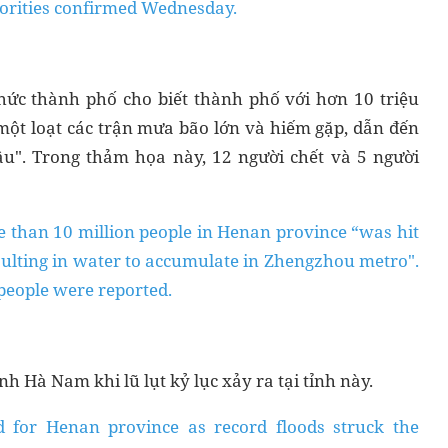
horities confirmed Wednesday.
hức thành phố cho biết thành phố với hơn 10 triệu
ột loạt các trận mưa bão lớn và hiếm gặp, dẫn đến
âu". Trong thảm họa này, 12 người chết và 5 người
ore than 10 million people in Henan province “was hit
esulting in water to accumulate in Zhengzhou metro".
d people were reported.
h Hà Nam khi lũ lụt kỷ lục xảy ra tại tỉnh này.
d for Henan province as record floods struck the