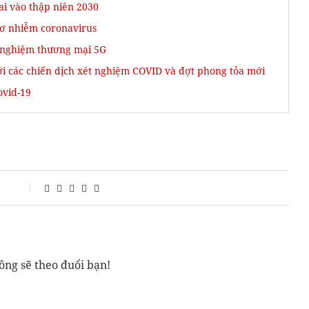
ai vào thập niên 2030
cơ nhiễm coronavirus
ử nghiệm thương mại 5G
i các chiến dịch xét nghiệm COVID và đợt phong tỏa mới
ovid-19
ông sẽ theo đuổi bạn!