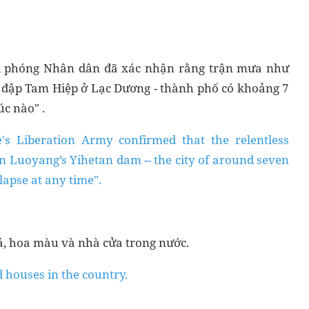
ải phóng Nhân dân đã xác nhận rằng trận mưa như
ở đập Tam Hiệp ở Lạc Dương - thành phố có khoảng 7
úc nào" .
e's Liberation Army confirmed that the relentless
 Luoyang’s Yihetan dam -- the city of around seven
llapse at any time".
, hoa màu và nhà cửa trong nước.
 houses in the country.