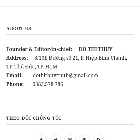
ABOUT US
Founder & Editor-in-chief:
DO THI THUY
Address
: 8/10E Đường số 21, P. Hiệp Bình Chánh,
TP. Thủ Đức, TP. HCM
Email:
dothithuytruth@gmail.com
Phone:
0383.578.786
THEO DÕI CHÚNG TÔI