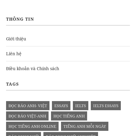
THÔNG TIN
Giới thiệu
Liên hệ
Điều khoản và Chính sách
TAGS
ĐỌC BÁO ANH- VIỆT
ESSAYS
IELTS
IELTS ESSAYS
ĐỌC BÁO VIỆT-ANH
HỌC TIẾNG ANH
HỌC TIẾNG ANH ONLINE
TIẾNG ANH MỖI NGÀY