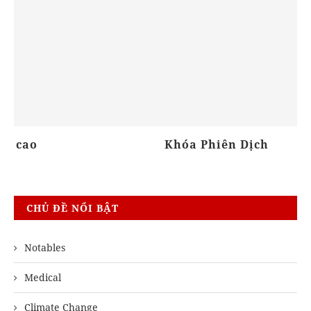
Khóa Phiên Dịch
Họ
CHỦ ĐỀ NỔI BẬT
Notables
Medical
Climate Change