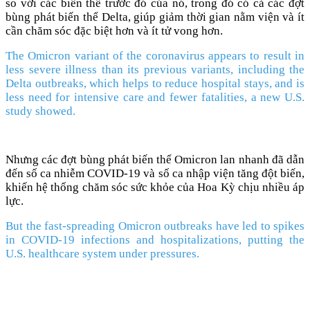
so với các biến thể trước đó của nó, trong đó có cả các đợt
bùng phát biến thể Delta, giúp giảm thời gian nằm viện và ít
cần chăm sóc đặc biệt hơn và ít tử vong hơn.
The Omicron variant of the coronavirus appears to result in
less severe illness than its previous variants, including the
Delta outbreaks, which helps to reduce hospital stays, and is
less need for intensive care and fewer fatalities, a new U.S.
study showed.
Nhưng các đợt bùng phát biến thể Omicron lan nhanh đã dẫn
đến số ca nhiễm COVID-19 và số ca nhập viện tăng đột biến,
khiến hệ thống chăm sóc sức khỏe của Hoa Kỳ chịu nhiều áp
lực.
But the fast-spreading Omicron outbreaks have led to spikes
in COVID-19 infections and hospitalizations, putting the
U.S. healthcare system under pressures.