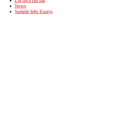
Lời dịch bài hát
News
Sample Ielts Essays