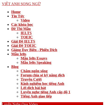
VIỆT ANH SONG NGỮ
Home
Tin Tức
Video
Các khóa học
Đề Thi Mẫu
IELTS
TOEIC
Giải Đề IELTS
Giải Đề TOEIC
Giảng Dạy Biên - Phiên Dịch
Mẫu Ielts
Mẫu Ielts Essays
Mẫu Ielts Speaking
Blog
Châm ngôn sống
Forum chia sẻ kỹ năng dịch
Truyện Cười
Kinh nghiệm học tiếng Anh
Lời dịch bài hát
Luyện nghe tiếng Anh cấp độ 1
Tiếng Anh giao tiếp
Luyện Nghe Qua Video