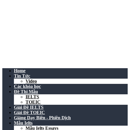
Home
Tin Tức
Video
Các khóa học
Đề Thi Mẫu
IELTS
TOEIC
Giải Đề IELTS
Giải Đề TOEIC
Giảng Dạy Biên - Phiên Dịch
Mẫu Ielts
Mẫu Ielts Essays