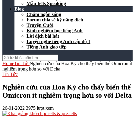
Mẫu Ielts Speaking
Blog
Châm ngôn sống
Forum chia sẻ kỹ năng dịch
Truyện Cười
Kinh nghiệm học tiếng Anh
Lời dịch bài hát
Luyện nghe tiếng Anh cấp độ 1
Tiếng Anh giao tiếp
Home
Tin Tức
Nghiên cứu của Hoa Kỳ cho thấy biến thể Omicron ít
nghiêm trọng hơn so với Delta
Tin Tức
Nghiên cứu của Hoa Kỳ cho thấy biến thể
Omicron ít nghiêm trọng hơn so với Delta
26-01-2022
3975 lượt xem