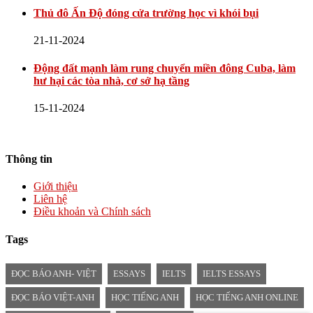
Thủ đô Ấn Độ đóng cửa trường học vì khói bụi
21-11-2024
Động đất mạnh làm rung chuyển miền đông Cuba, làm
hư hại các tòa nhà, cơ sở hạ tầng
15-11-2024
Thông tin
Giới thiệu
Liên hệ
Điều khoản và Chính sách
Tags
ĐỌC BÁO ANH- VIỆT
ESSAYS
IELTS
IELTS ESSAYS
ĐỌC BÁO VIỆT-ANH
HỌC TIẾNG ANH
HỌC TIẾNG ANH ONLINE