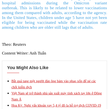
hospital admissions during the Omicron variant
outbreak. This is likely to be related to lower vaccinations
among them compared with adults, according to the agency.
In the United States, children under age 5 have not yet been
eligible for being vaccinated while the vaccination rate
among children who are older still lags that of adults.
Theo: Reuters
Content Writer: Anh Tuấn
You Might Also Like
Bắt quả tang một người đàn ông bám vào phao xốp để né các
chốt kiểm dịch
Việt Nam sẽ trở thành nhà sản xuất máy tính xách tay lớn ở Đông
Nam Á
Hoa Kỳ: Nghi vấn khoản vay 5,4 tỷ đô la hỗ trợ dịch COVID-19