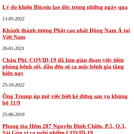
Lý do khiến Bitcoin lao dốc trong những ngày qua
13-05-2022
Khánh thành tượng Phật cao nhất Đông Nam Á tại
Việt Nam
26-01-2021
Châu Phi: COVID-19 đã làm gián đoạn việc tiêm
phòng bệnh sởi, dẫn đến số ca mắc bệnh gia tăng
hiện nay
25-10-2022
Ông Trump úp mở việc biết kẻ đứng sau vụ khủng
bố 11/9
25-06-2019
Phong tỏa Hẻm 287 Nguyễn Đình Chiểu, P.5, Q.3,
Sài Gòn vì ca nghi nhiễm COVID-19