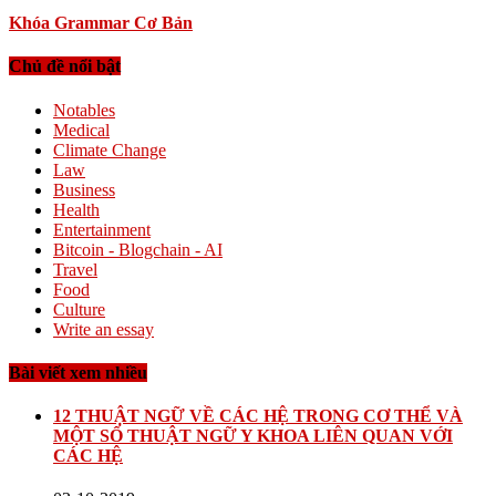
Khóa Grammar Cơ Bản
Chủ đề nổi bật
Notables
Medical
Climate Change
Law
Business
Health
Entertainment
Bitcoin - Blogchain - AI
Travel
Food
Culture
Write an essay
Bài viết xem nhiều
12 THUẬT NGỮ VỀ CÁC HỆ TRONG CƠ THỂ VÀ
MỘT SỐ THUẬT NGỮ Y KHOA LIÊN QUAN VỚI
CÁC HỆ