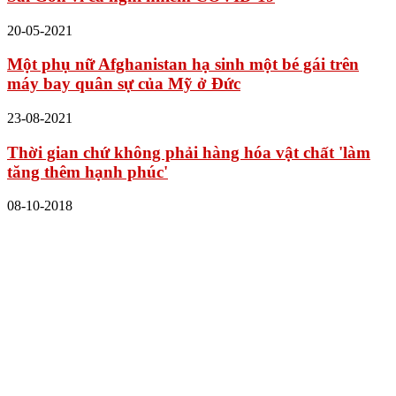
20-05-2021
Một phụ nữ Afghanistan hạ sinh một bé gái trên
máy bay quân sự của Mỹ ở Đức
23-08-2021
Thời gian chứ không phải hàng hóa vật chất 'làm
tăng thêm hạnh phúc'
08-10-2018