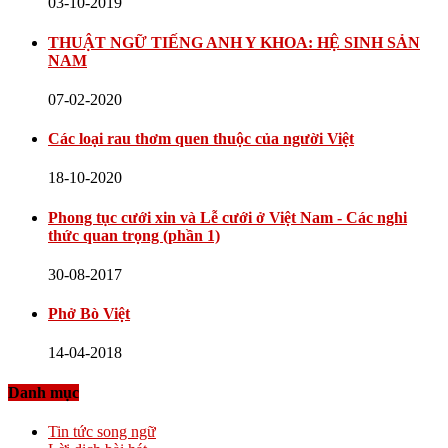
03-10-2019
THUẬT NGỮ TIẾNG ANH Y KHOA: HỆ SINH SẢN
NAM
07-02-2020
Các loại rau thơm quen thuộc của người Việt
18-10-2020
Phong tục cưới xin và Lễ cưới ở Việt Nam - Các nghi
thức quan trọng (phần 1)
30-08-2017
Phở Bò Việt
14-04-2018
Danh mục
Tin tức song ngữ