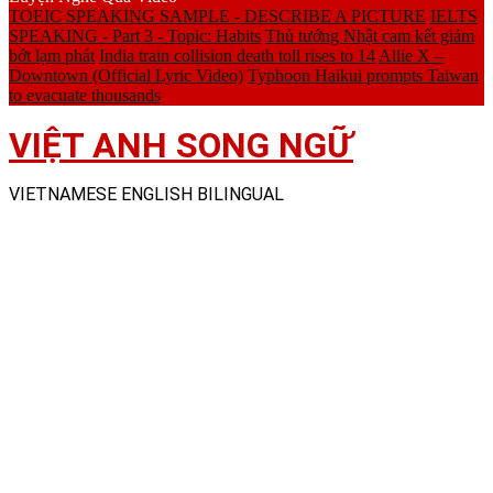
TOEIC SPEAKING SAMPLE - DESCRIBE A PICTURE
IELTS
SPEAKING - Part 3 - Topic: Habits
Thủ tướng Nhật cam kết giảm
bớt lạm phát
India train collision death toll rises to 14
Allie X –
Downtown (Official Lyric Video)
Typhoon Haikui prompts Taiwan
to evacuate thousands
VIỆT ANH SONG NGỮ
VIETNAMESE ENGLISH BILINGUAL