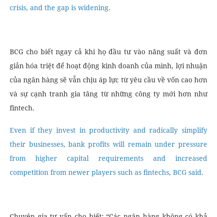
crisis, and the gap is widening.
BCG cho biết ngay cả khi họ đầu tư vào năng suất và đơn
giản hóa triệt để hoạt động kinh doanh của mình, lợi nhuận
của ngân hàng sẽ vẫn chịu áp lực từ yêu cầu về vốn cao hơn
và sự cạnh tranh gia tăng từ những công ty mới hơn như
fintech.
Even if they invest in productivity and radically simplify
their businesses, bank profits will remain under pressure
from higher capital requirements and increased
competition from newer players such as fintechs, BCG said.
Chuyên gia tư vấn cho biết: “Các ngân hàng không có khả