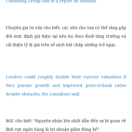
Consulting Group said in a report on Monday.
Chuyên gia tư vấn cho biết, các nhà cho vay có thể tăng gấp
đôi mức định giá hiện tại nếu họ theo đuổi tăng trưởng và
cải thiện tỷ lệ giá trên sổ sách bất chấp những trở ngại.
Lenders could roughly double their current valuations if
they pursue growth and improved price-to-book ratios
despite obstacles, the consultant said.
BGC cho biết: “Nguyên nhân lớn nhất dẫn đến sự bi quan về
lĩnh vực ngân hàng là lợi nhuận giảm đáng kể”.