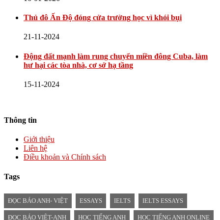
Thủ đô Ấn Độ đóng cửa trường học vì khói bụi
21-11-2024
Động đất mạnh làm rung chuyển miền đông Cuba, làm
hư hại các tòa nhà, cơ sở hạ tầng
15-11-2024
Thông tin
Giới thiệu
Liên hệ
Điều khoản và Chính sách
Tags
ĐỌC BÁO ANH- VIỆT
ESSAYS
IELTS
IELTS ESSAYS
ĐỌC BÁO VIỆT-ANH
HỌC TIẾNG ANH
HỌC TIẾNG ANH ONLINE