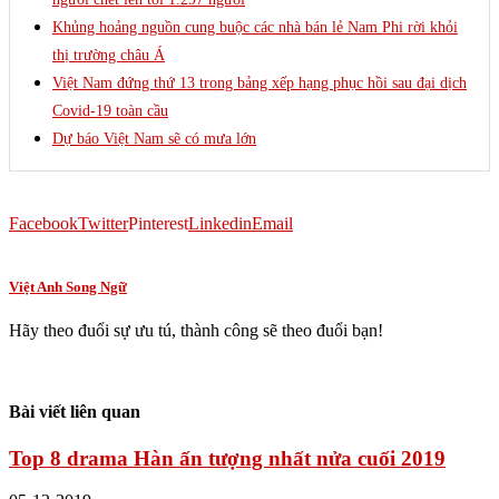
Khủng hoảng nguồn cung buộc các nhà bán lẻ Nam Phi rời khỏi
thị trường châu Á
Việt Nam đứng thứ 13 trong bảng xếp hạng phục hồi sau đại dịch
Covid-19 toàn cầu
Dự báo Việt Nam sẽ có mưa lớn
Facebook
Twitter
Pinterest
Linkedin
Email
Việt Anh Song Ngữ
Hãy theo đuổi sự ưu tú, thành công sẽ theo đuổi bạn!
Bài viết liên quan
Top 8 drama Hàn ấn tượng nhất nửa cuối 2019