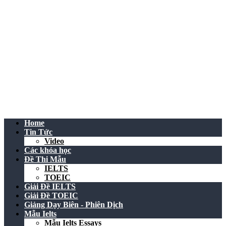
Home
Tin Tức
Video
Các khóa học
Đề Thi Mẫu
IELTS
TOEIC
Giải Đề IELTS
Giải Đề TOEIC
Giảng Dạy Biên - Phiên Dịch
Mẫu Ielts
Mẫu Ielts Essays