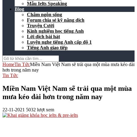
Mẫu Ielts Speaking
Blog
Châm ngôn sống
Forum chia sẻ kỹ năng dịch
Truyện Cười
Kinh nghiệm học tiếng Anh
Lời dịch bài hát
Luyện nghe tiếng Anh cấp độ 1
Tiếng Anh giao tiếp
Home
Tin Tức
Miền Nam Việt Nam sẽ trải qua một mùa mưa kéo dài
hơn trong năm nay
Tin Tức
Miền Nam Việt Nam sẽ trải qua một mùa
mưa kéo dài hơn trong năm nay
22-11-2021
5032 lượt xem