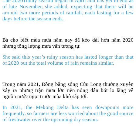
The 20201rainy season began in April and has yet to end as
of late November, she added, expecting that there will be
around two more periods of rainfall, each lasting for a few
days before the season ends.
Bà cho biết mùa mưa năm nay đã kéo dài hơn năm 2020
nhưng tổng lượng mưa vẫn tương tự.
She said this year’s rainy season has lasted longer than that
of 2020 but the total volume of rain remains similar.
Trong năm 2021, Đồng bằng sông Cửu Long thường xuyên
xảy ra những trận mưa lớn nên nông dân bớt lo lắng về
nguồn nước ngọt trước mùa khô sắp tới.
In 2021, the Mekong Delta has seen downpours more
frequently, so farmers are less worried about the good source
of freshwater over the upcoming dry season.