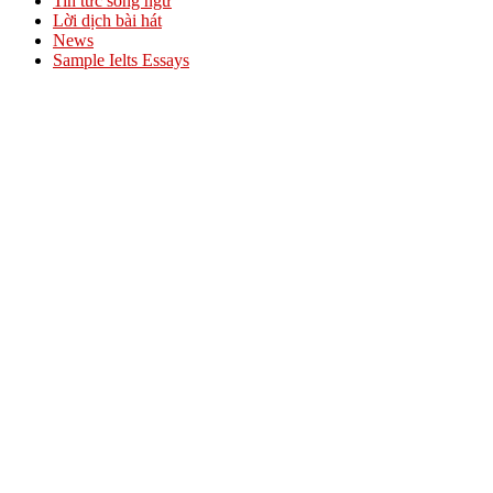
Tin tức song ngữ
Lời dịch bài hát
News
Sample Ielts Essays