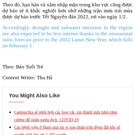
Theo đó, hạn hán và xâm nhập mặn trong khu vực cũng được
dự báo sẽ ít khắc nghiệt hơn nhờ những trận mưa trái mùa
được dự báo trước Tết Nguyên đán 2022, rơi vào ngày 1/2.
Accordingly, drought and saltwater intrusion in the region
are also expected to be less intense thanks to the unseasonal
rains forecast prior to the 2022 Lunar New Year, which falls
on February 1.
Theo: Báo Tuổi Trẻ
Content Writer: Thu Hà
You Might Also Like
Campuchia sẽ phối hợp các loại vắc xin thành mũi tiêm tăng
cường để ngăn ngừa dịch COVID-19
Các bệnh viện ở Haiti quá tải vì nạn nhân trận động đất khi số
người chết lên tới 1.297 người