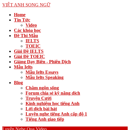
VIỆT ANH SONG NGỮ
Home
Tin Tức
Video
Các khóa học
Đề Thi Mẫu
IELTS
TOEIC
Giải Đề IELTS
Giải Đề TOEIC
Giảng Dạy Biên - Phiên Dịch
Mẫu Ielts
Mẫu Ielts Essays
Mẫu Ielts Speaking
Blog
Châm ngôn sống
Forum chia sẻ kỹ năng dịch
Truyện Cười
Kinh nghiệm học tiếng Anh
Lời dịch bài hát
Luyện nghe tiếng Anh cấp độ 1
Tiếng Anh giao tiếp
Luyện Nghe Qua Video