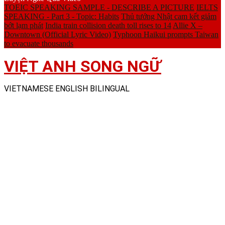
TOEIC SPEAKING SAMPLE - DESCRIBE A PICTURE
IELTS
SPEAKING - Part 3 - Topic: Habits
Thủ tướng Nhật cam kết giảm
bớt lạm phát
India train collision death toll rises to 14
Allie X –
Downtown (Official Lyric Video)
Typhoon Haikui prompts Taiwan
to evacuate thousands
VIỆT ANH SONG NGỮ
VIETNAMESE ENGLISH BILINGUAL