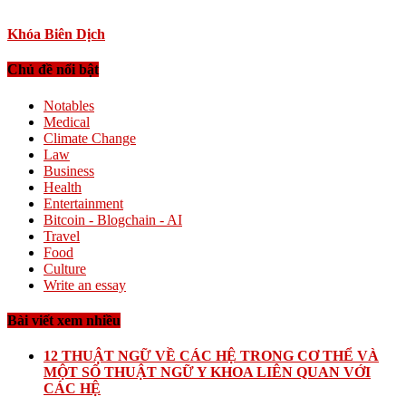
Khóa Biên Dịch
Chủ đề nổi bật
Notables
Medical
Climate Change
Law
Business
Health
Entertainment
Bitcoin - Blogchain - AI
Travel
Food
Culture
Write an essay
Bài viết xem nhiều
12 THUẬT NGỮ VỀ CÁC HỆ TRONG CƠ THỂ VÀ
MỘT SỐ THUẬT NGỮ Y KHOA LIÊN QUAN VỚI
CÁC HỆ