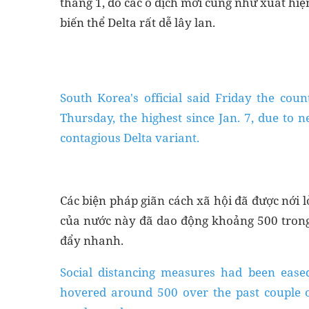
tháng 1, do các ổ dịch mới cũng như xuất hiệ
biến thể Delta rất dễ lây lan.
South Korea's official said Friday the coun
Thursday, the highest since Jan. 7, due to 
contagious Delta variant.
Các biện pháp giãn cách xã hội đã được nới 
của nước này đã dao động khoảng 500 trong
đẩy nhanh.
Social distancing measures had been ease
hovered around 500 over the past couple 