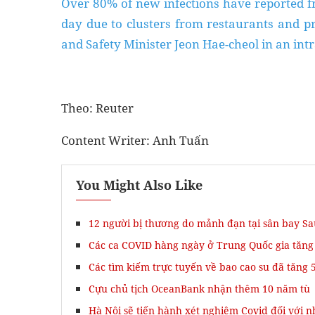
Over 80% of new infections have reported fr
day due to clusters from restaurants and pri
and Safety Minister Jeon Hae-cheol in an in
Theo: Reuter
Content Writer: Anh Tuấn
You Might Also Like
12 người bị thương do mảnh đạn tại sân bay Sa
Các ca COVID hàng ngày ở Trung Quốc gia tăng
Các tìm kiếm trực tuyến về bao cao su đã tăng 
Cựu chủ tịch OceanBank nhận thêm 10 năm tù
Hà Nội sẽ tiến hành xét nghiệm Covid đối với