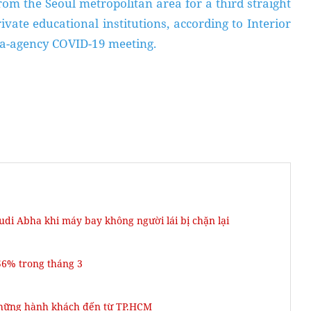
om the Seoul metropolitan area for a third straight
vate educational institutions, according to Interior
tra-agency COVID-19 meeting.
udi Abha khi máy bay không người lái bị chặn lại
56% trong tháng 3
 những hành khách đến từ TP.HCM