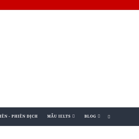
IÊN - PHIÊN DỊCH
MẪU IELTS
BLOG