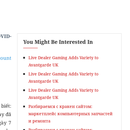
OVID-
You Might Be Interested In
count
Live Dealer Gaming Adds Variety to
Avantgarde UK
Live Dealer Gaming Adds Variety to
Avantgarde UK
Live Dealer Gaming Adds Variety to
Avantgarde UK
biết:
Разбираемся с кракен сайтом:
ày đã
маркетплейс компьютерных запчастей
и ремонта
gày 7
Разбираемся с кракен сайтом: