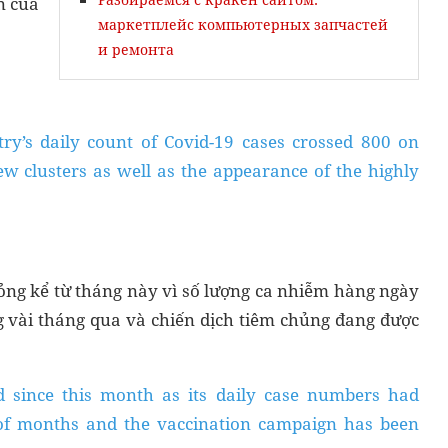
n của
маркетплейс компьютерных запчастей
и ремонта
try’s daily count of Covid-19 cases crossed 800 on
new clusters as well as the appearance of the highly
lỏng kể từ tháng này vì số lượng ca nhiễm hàng ngày
 vài tháng qua và chiến dịch tiêm chủng đang được
d since this month as its daily case numbers had
of months and the vaccination campaign has been