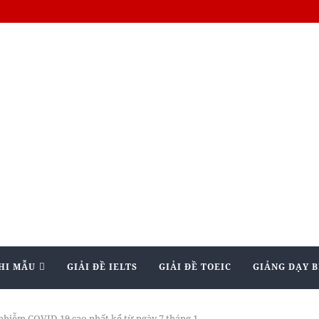
HI MẪU
GIẢI ĐỀ IELTS
GIẢI ĐỀ TOEIC
GIẢNG DẠY B
nhiễm COVID-19 cao nhất kể từ ngày 7 tháng 1