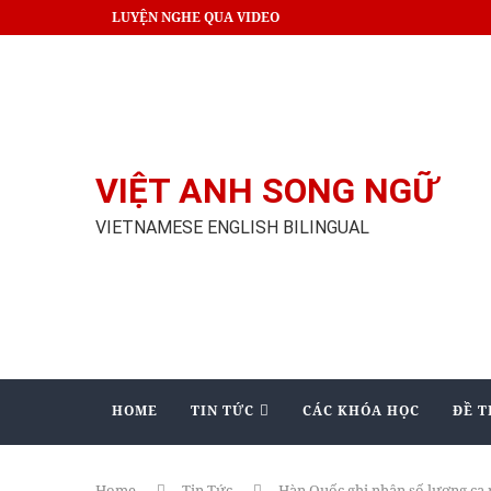
LUYỆN NGHE QUA VIDEO
VIỆT ANH SONG NGỮ
VIETNAMESE ENGLISH BILINGUAL
HOME
TIN TỨC
CÁC KHÓA HỌC
ĐỀ T
Home
Tin Tức
Hàn Quốc ghi nhận số lượng ca 