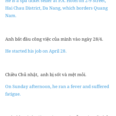
He is a spa ticket seller at P.A. Hotel on 2-9 Street,
Hai Chau District, Da Nang, which borders Quang
Nam.
Anh bắt đầu công việc của mình vào ngày 28/4.
He started his job on April 28.
Chiều Chủ nhật, anh bị sốt và mệt mỏi.
On Sunday afternoon, he ran a fever and suffered
fatigue.