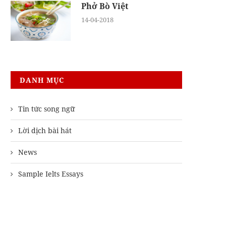
Phở Bò Việt
14-04-2018
DANH MỤC
Tin tức song ngữ
Lời dịch bài hát
News
Sample Ielts Essays