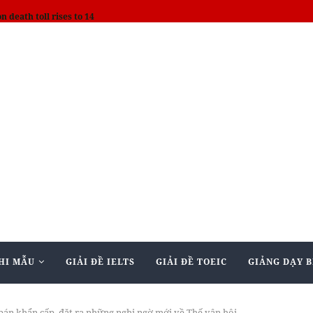
on death toll rises to 14
HI MẪU
GIẢI ĐỀ IELTS
GIẢI ĐỀ TOEIC
GIẢNG DẠY B
 bán khẩn cấp, đặt ra những nghi ngờ mới về Thế vận hội