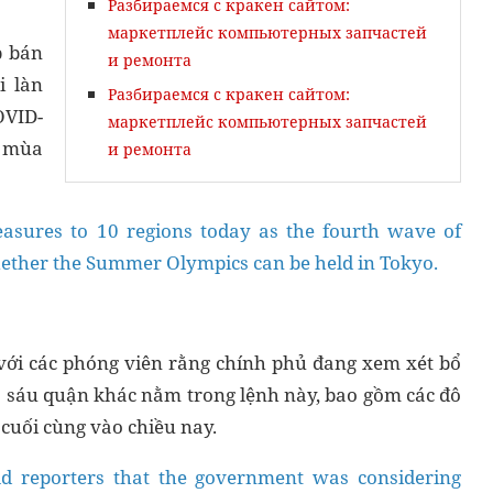
Разбираемся с кракен сайтом:
маркетплейс компьютерных запчастей
p bán
и ремонта
i làn
Разбираемся с кракен сайтом:
OVID-
маркетплейс компьютерных запчастей
i mùa
и ремонта
asures to 10 regions today as the fourth wave of
hether the Summer Olympics can be held in Tokyo.
với các phóng viên rằng chính phủ đang xem xét bổ
 sáu quận khác nằm trong lệnh này, bao gồm các đô
h cuối cùng vào chiều nay.
d reporters that the government was considering