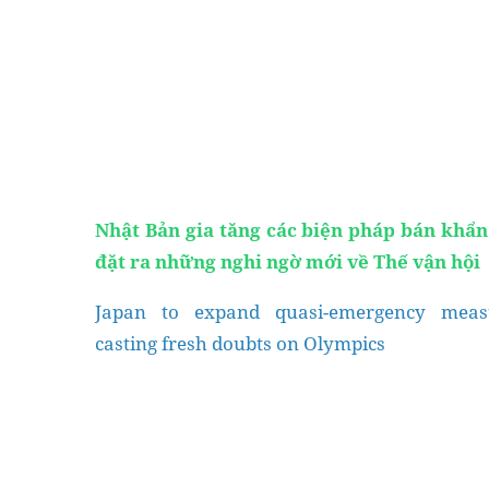
Nhật Bản gia tăng các biện pháp bán khẩn
đặt ra những nghi ngờ mới về Thế vận hội
Hàng Ngày
Khóa Biên Dịch
Japan to expand quasi-emergency measu
casting fresh doubts on Olympics