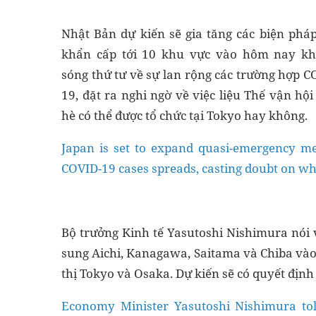
Nhật Bản dự kiến ​​sẽ gia tăng các biện phá
khẩn cấp tới 10 khu vực vào hôm nay kh
sóng thứ tư về sự lan rộng các trường hợp C
19, đặt ra nghi ngờ về việc liệu Thế vận hộ
hè có thể được tổ chức tại Tokyo hay không.
Japan is set to expand quasi-emergency me
COVID-19 cases spreads, casting doubt on w
Bộ trưởng Kinh tế Yasutoshi Nishimura nói 
sung Aichi, Kanagawa, Saitama và Chiba vào
thị Tokyo và Osaka. Dự kiến ​​sẽ có quyết địn
Economy Minister Yasutoshi Nishimura tol