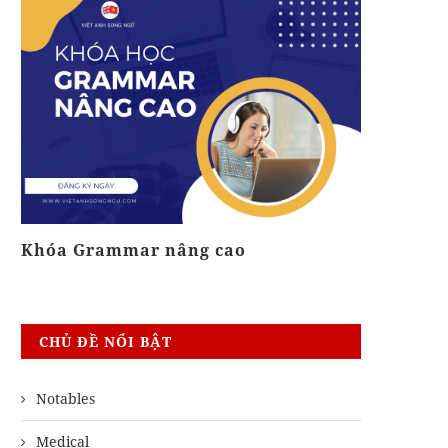
Khóa Grammar nâng cao
Phát Âm 
CHỦ ĐỀ NỔI BẬT
Notables
Medical