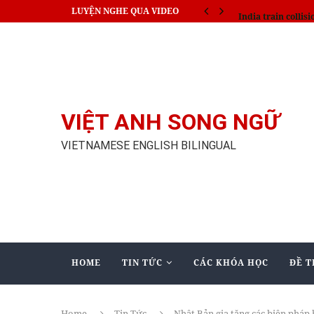
LUYỆN NGHE QUA VIDEO
India train collisi
VIỆT ANH SONG NGỮ
VIETNAMESE ENGLISH BILINGUAL
HOME
TIN TỨC
CÁC KHÓA HỌC
ĐỀ T
Home
Tin Tức
Nhật Bản gia tăng các biện pháp