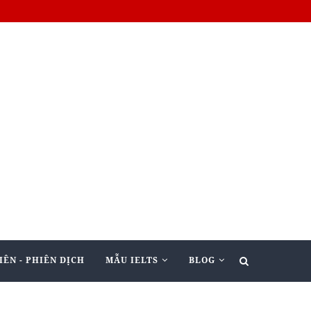
IÊN - PHIÊN DỊCH
MẪU IELTS
BLOG