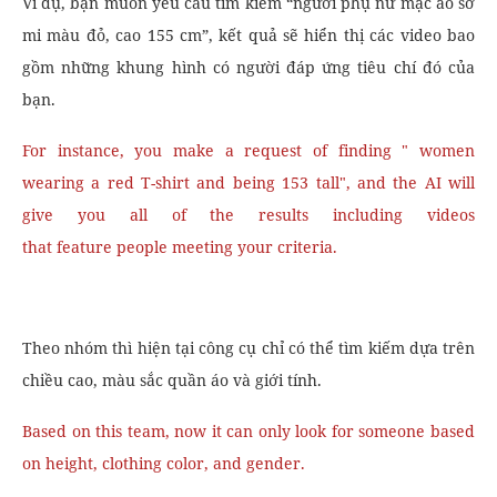
Ví dụ, bạn muốn yêu cầu tìm kiếm “người phụ nữ mặc áo sơ
mi màu đỏ, cao 155 cm”, kết quả sẽ hiển thị các video bao
gồm những khung hình có người đáp ứng tiêu chí đó của
bạn.
For instance, you make a request of finding " women
wearing a red T-shirt and being 153 tall", and the AI will
give you all of the results including videos
that feature people meeting your criteria.
Theo nhóm thì hiện tại công cụ chỉ có thể tìm kiếm dựa trên
chiều cao, màu sắc quần áo và giới tính.
Based on this team, now it can only look for someone based
on height, clothing color, and gender.