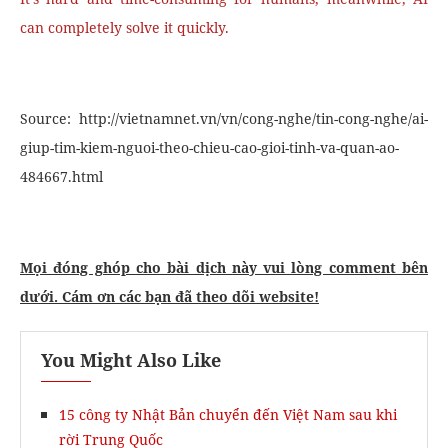
can completely solve it quickly.
Source: http://vietnamnet.vn/vn/cong-nghe/tin-cong-nghe/ai-
giup-tim-kiem-nguoi-theo-chieu-cao-gioi-tinh-va-quan-ao-
484667.html
Mọi đóng ghóp cho bài dịch này vui lòng comment bên
dưới. Cám ơn các bạn đã theo dõi website!
You Might Also Like
15 công ty Nhật Bản chuyển đến Việt Nam sau khi
rời Trung Quốc