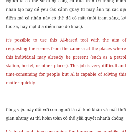
Người ta có thể sử dụng công cụ dựa trên trí thông minh
nhân tạo này để yêu cầu cảnh quay từ máy ảnh tại các địa
điểm mà cá nhân này có thể đã có mặt (một trạm xăng, ký
túc xá, hay một địa điểm nào đó khác).
It's possible to use this AI-based tool with the aim of
requesting the scenes from the camera at the places where
this individual may already be present (such as a petrol
station, hostel, or other places). This job is very difficult and
time-consuming for people but Al is capable of solving this
matter quickly.
Công việc này đối với con người là rất khó khăn và mất thời
gian nhưng AI thì hoàn toàn có thể giải quyết nhanh chóng.
It's hard and time-consuming for humans, meanwhile, AI