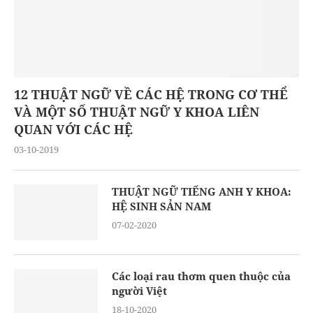
12 THUẬT NGỮ VỀ CÁC HỆ TRONG CƠ THỂ
VÀ MỘT SỐ THUẬT NGỮ Y KHOA LIÊN
QUAN VỚI CÁC HỆ
03-10-2019
THUẬT NGỮ TIẾNG ANH Y KHOA:
HỆ SINH SẢN NAM
07-02-2020
Các loại rau thơm quen thuộc của
người Việt
18-10-2020