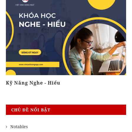
Kỹ Năng Nghe - Hiểu
K
CHỦ ĐỀ NỔI BẬT
Notables