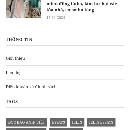
miền đông Cuba, làm hư hại các
tòa nhà, cơ sở hạ tầng
15-11-2024
THÔNG TIN
Giới thiệu
Liên hệ
Điều khoản và Chính sách
TAGS
ĐỌC BÁO ANH- VIỆT
ESSAYS
IELTS
IELTS ESSAYS