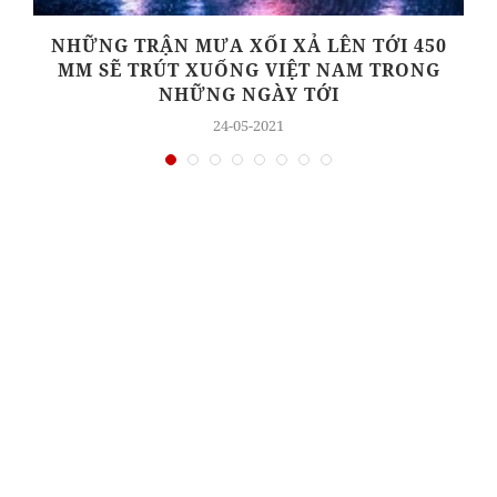
Ả
NHỮNG TRẬN MƯA XỐI XẢ LÊN TỚI 450
MM SẼ TRÚT XUỐNG VIỆT NAM TRONG
NHỮNG NGÀY TỚI
24-05-2021