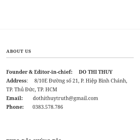
ABOUT US
Founder & Editor-in-chief:
DO THI THUY
Address
: 8/10E Đường số 21, P. Hiệp Bình Chánh,
TP. Thủ Đức, TP. HCM
Email:
dothithuytruth@gmail.com
Phone:
0383.578.786