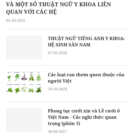
VÀ MỘT SỐ THUẬT NGỮ Y KHOA LIÊN
QUAN VỚI CÁC HỆ
03-10-2019
THUẬT NGỮ TIẾNG ANH Y KHOA:
HỆ SINH SẢN NAM
07-02-2020
Các loại rau thơm quen thuộc của
người Việt
18-10-2020
Phong tục cưới xin và Lễ cưới ở
Việt Nam - Các nghi thức quan
trọng (phần 1)
30-08-2017