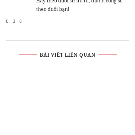
Hãy theo đuổi sự ưu tú, thành công sẽ
theo đuổi bạn!
BÀI VIẾT LIÊN QUAN