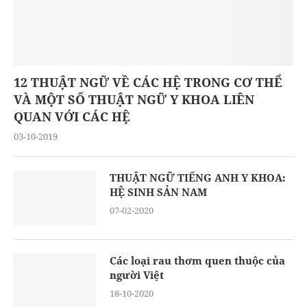
12 THUẬT NGỮ VỀ CÁC HỆ TRONG CƠ THỂ
VÀ MỘT SỐ THUẬT NGỮ Y KHOA LIÊN
QUAN VỚI CÁC HỆ
03-10-2019
THUẬT NGỮ TIẾNG ANH Y KHOA:
HỆ SINH SẢN NAM
07-02-2020
Các loại rau thơm quen thuộc của
người Việt
18-10-2020