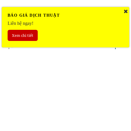
BÁO GIÁ DỊCH THUẬT
Liên hệ ngay!
Xem chi tiết
Số ca lây nhiễm đợt bùng phát Covid-19 mới của
Việt Nam lên đến 61.889 ca vào sáng nay với 2.775
ca mới tại 23 tỉnh thành phố, trong đó có 393 ca
được phát hiện trong cộng đồng và số còn lại trong