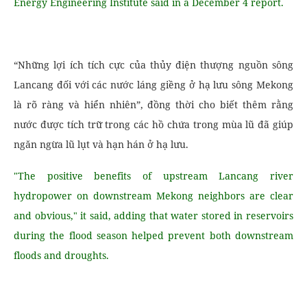
Energy Engineering Institute said in a December 4 report.
“Những lợi ích tích cực của thủy điện thượng nguồn sông
Lancang đối với các nước láng giềng ở hạ lưu sông Mekong
là rõ ràng và hiển nhiên”, đồng thời cho biết thêm rằng
nước được tích trữ trong các hồ chứa trong mùa lũ đã giúp
ngăn ngừa lũ lụt và hạn hán ở hạ lưu.
"The positive benefits of upstream Lancang river
hydropower on downstream Mekong neighbors are clear
and obvious," it said, adding that water stored in reservoirs
during the flood season helped prevent both downstream
floods and droughts.