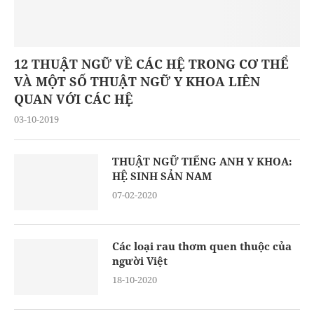
12 THUẬT NGỮ VỀ CÁC HỆ TRONG CƠ THỂ
VÀ MỘT SỐ THUẬT NGỮ Y KHOA LIÊN
QUAN VỚI CÁC HỆ
03-10-2019
THUẬT NGỮ TIẾNG ANH Y KHOA:
HỆ SINH SẢN NAM
07-02-2020
Các loại rau thơm quen thuộc của
người Việt
18-10-2020