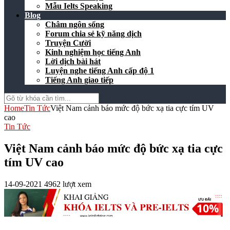
Mẫu Ielts Speaking
Blog
Châm ngôn sống
Forum chia sẻ kỹ năng dịch
Truyện Cười
Kinh nghiệm học tiếng Anh
Lời dịch bài hát
Luyện nghe tiếng Anh cấp độ 1
Tiếng Anh giao tiếp
Home
Tin Tức
Việt Nam cảnh báo mức độ bức xạ tia cực tím UV
cao
Tin Tức
Việt Nam cảnh báo mức độ bức xạ tia cực
tím UV cao
14-09-2021
4962 lượt xem