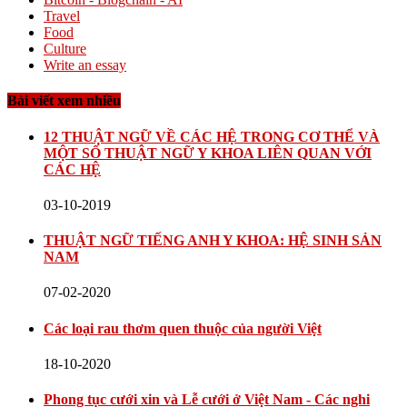
Travel
Food
Culture
Write an essay
Bài viết xem nhiều
12 THUẬT NGỮ VỀ CÁC HỆ TRONG CƠ THỂ VÀ
MỘT SỐ THUẬT NGỮ Y KHOA LIÊN QUAN VỚI
CÁC HỆ
03-10-2019
THUẬT NGỮ TIẾNG ANH Y KHOA: HỆ SINH SẢN
NAM
07-02-2020
Các loại rau thơm quen thuộc của người Việt
18-10-2020
Phong tục cưới xin và Lễ cưới ở Việt Nam - Các nghi