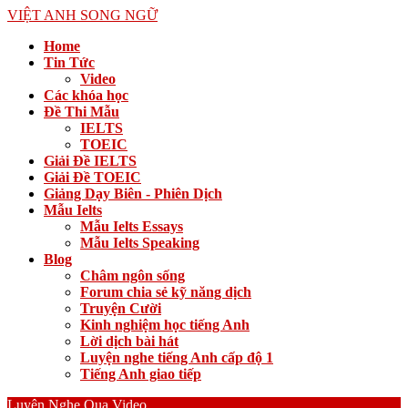
VIỆT ANH SONG NGỮ
Home
Tin Tức
Video
Các khóa học
Đề Thi Mẫu
IELTS
TOEIC
Giải Đề IELTS
Giải Đề TOEIC
Giảng Dạy Biên - Phiên Dịch
Mẫu Ielts
Mẫu Ielts Essays
Mẫu Ielts Speaking
Blog
Châm ngôn sống
Forum chia sẻ kỹ năng dịch
Truyện Cười
Kinh nghiệm học tiếng Anh
Lời dịch bài hát
Luyện nghe tiếng Anh cấp độ 1
Tiếng Anh giao tiếp
Luyện Nghe Qua Video