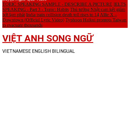
TOEIC SPEAKING SAMPLE - DESCRIBE A PICTURE
IELTS
SPEAKING - Part 3 - Topic: Habits
Thủ tướng Nhật cam kết giảm
bớt lạm phát
India train collision death toll rises to 14
Allie X –
Downtown (Official Lyric Video)
Typhoon Haikui prompts Taiwan
to evacuate thousands
VIỆT ANH SONG NGỮ
VIETNAMESE ENGLISH BILINGUAL