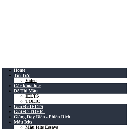
Home
Tin Tức
Video
Các khóa học
Đề Thi Mẫu
IELTS
TOEIC
Giải Đề IELTS
Giải Đề TOEIC
Giảng Dạy Biên - Phiên Dịch
Mẫu Ielts
Mẫu Ielts Essays