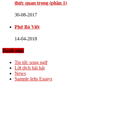
thức quan trọng (phần 1)
30-08-2017
Phở Bò Việt
14-04-2018
Danh mục
Tin tức song ngữ
Lời dịch bài hát
News
Sample Ielts Essays