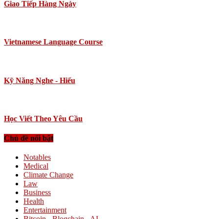
Giao Tiếp Hàng Ngày
Vietnamese Language Course
Kỹ Năng Nghe - Hiểu
Học Viết Theo Yêu Cầu
Chủ đề nổi bật
Notables
Medical
Climate Change
Law
Business
Health
Entertainment
Bitcoin - Blogchain - AI