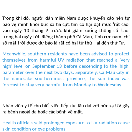
Trong khi đó, người dân miền Nam được khuyến cáo nên tự
bảo vệ mình khỏi bức xạ tia cực tím có hại đạt mức ‘rất cao’
vào ngày 13 tháng 9 trước khi giảm xuống thông số ‘cao’
trong hai ngày tới. Riêng thành phố Cà Mau, tỉnh cực nam, chỉ
số mặt trời được dự báo là rất có hại từ thứ Hai đến thứ Tư.
Meanwhile, southern residents have been advised to protect
themselves from harmful UV radiation that reached a ‘very
high’ level on September 13 before descending to the ‘high’
parameter over the next two days. Separately, Ca Mau City in
the namesake southernmost province, the sun index was
forecast to stay very harmful from Monday to Wednesday.
Nhân viên y tế cho biết việc tiếp xúc lâu dài với bức xạ UV gây
ra bệnh ngoài da hoặc các bệnh về mắt.
Health officials said prolonged exposure to UV radiation cause
skin condition or eye problems.