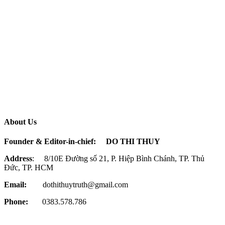
About Us
Founder & Editor-in-chief:
DO THI THUY
Address
: 8/10E Đường số 21, P. Hiệp Bình Chánh, TP. Thủ
Đức, TP. HCM
Email:
dothithuytruth@gmail.com
Phone:
0383.578.786