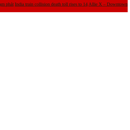
ạm phát
India train collision death toll rises to 14
Allie X – Downtown