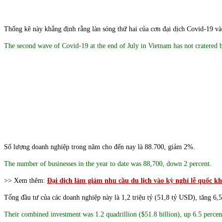
Thống kê này khẳng định rằng làn sóng thứ hai của cơn đại dịch Covid-19 v
The second wave of Covid-19 at the end of July in Vietnam has not cratered bu
Số lượng doanh nghiệp trong năm cho đến nay là 88.700, giảm 2%.
The number of businesses in the year to date was 88,700, down 2 percent.
>> Xem thêm:
Đại dịch làm giảm nhu cầu du lịch vào kỳ nghỉ lễ quốc k
Tổng đầu tư của các doanh nghiệp này là 1,2 triệu tỷ (51,8 tỷ USD), tăng 
Their combined investment was 1.2 quadrillion ($51.8 billion), up 6.5 percent