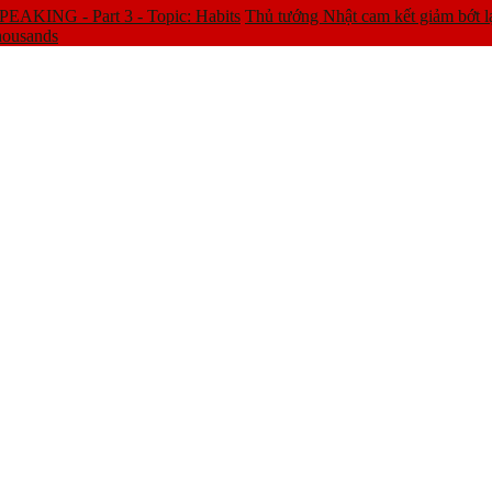
EAKING - Part 3 - Topic: Habits
Thủ tướng Nhật cam kết giảm bớt l
housands