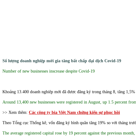
Số lượng doanh nghiệp mới gia tăng bất chấp đại dịch Covid-19
Number of new businesses inscrease despite Covid-19
Khoảng 13.400 doanh nghiệp mới đã được đăng ký trong tháng 8, tăng 1,5% so
Around 13,400 new businesses were registered in August, up 1.5 percent from 
>> Xem thêm:
Các công ty bia Việt Nam chứng kiến sự phục hồi
Theo Tổng cục Thống kê, vốn đăng ký bình quân tăng 19% so với tháng trướ
The average registered capital rose by 19 percent against the previous month,