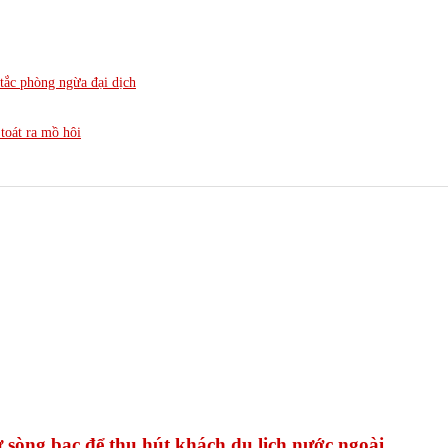
tắc phòng ngừa đại dịch
toát ra mồ hôi
 sòng bạc để thu hút khách du lịch nước ngoài