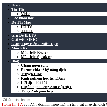
Home
Tin Tức
Video
Các khóa học
Đề Thi Mẫu
IELTS
TOEIC
Giải Đề IELTS
Giải Đề TOEIC
Giảng Dạy Biên - Phiên Dịch
Mẫu Ielts
Mẫu Ielts Essays
Mẫu Ielts Speaking
Blog
Châm ngôn sống
Forum chia sẻ kỹ năng dịch
Truyện Cười
Kinh nghiệm học tiếng Anh
Lời dịch bài hát
Luyện nghe tiếng Anh cấp độ 1
Tiếng Anh giao tiếp
Home
Tin Tức
Số lượng doanh nghiệp mới gia tăng bất chấp đại dịch