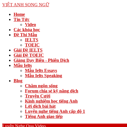
VIỆT ANH SONG NGỮ
Home
Tin Tức
Video
Các khóa học
Đề Thi Mẫu
IELTS
TOEIC
Giải Đề IELTS
Giải Đề TOEIC
Giảng Dạy Biên - Phiên Dịch
Mẫu Ielts
Mẫu Ielts Essays
Mẫu Ielts Speaking
Blog
Châm ngôn sống
Forum chia sẻ kỹ năng dịch
Truyện Cười
Kinh nghiệm học tiếng Anh
Lời dịch bài hát
Luyện nghe tiếng Anh cấp độ 1
Tiếng Anh giao tiếp
Luyện Nghe Qua Video