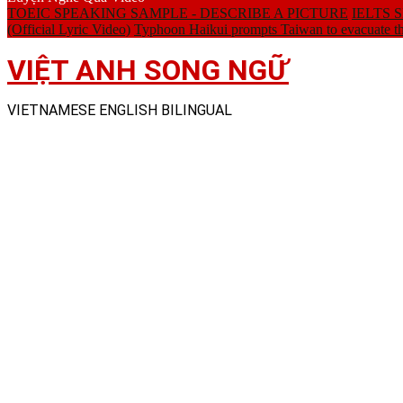
TOEIC SPEAKING SAMPLE - DESCRIBE A PICTURE
IELTS SP
(Official Lyric Video)
Typhoon Haikui prompts Taiwan to evacuate t
VIỆT ANH SONG NGỮ
VIETNAMESE ENGLISH BILINGUAL