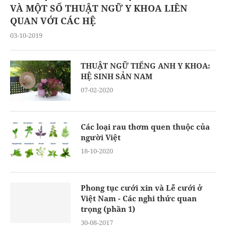
VÀ MỘT SỐ THUẬT NGỮ Y KHOA LIÊN
QUAN VỚI CÁC HỆ
03-10-2019
THUẬT NGỮ TIẾNG ANH Y KHOA:
HỆ SINH SẢN NAM
07-02-2020
Các loại rau thơm quen thuộc của
người Việt
18-10-2020
Phong tục cưới xin và Lễ cưới ở
Việt Nam - Các nghi thức quan
trọng (phần 1)
30-08-2017