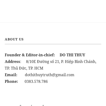
ABOUT US
Founder & Editor-in-chief:
DO THI THUY
Address
: 8/10E Đường số 21, P. Hiệp Bình Chánh,
TP. Thủ Đức, TP. HCM
Email:
dothithuytruth@gmail.com
Phone:
0383.578.786