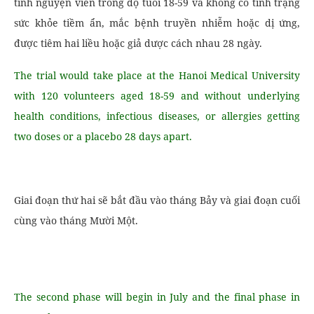
tình nguyện viên trong độ tuổi 18-59 và không có tình trạng
sức khỏe tiềm ẩn, mắc bệnh truyền nhiễm hoặc dị ứng,
được tiêm hai liều hoặc giả dược cách nhau 28 ngày.
The trial would take place at the Hanoi Medical University
with 120 volunteers aged 18-59 and without underlying
health conditions, infectious diseases, or allergies getting
two doses or a placebo 28 days apart.
Giai đoạn thứ hai sẽ bắt đầu vào tháng Bảy và giai đoạn cuối
cùng vào tháng Mười Một.
The second phase will begin in July and the final phase in