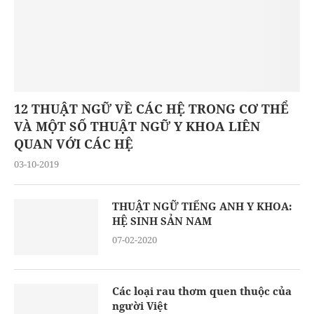
12 THUẬT NGỮ VỀ CÁC HỆ TRONG CƠ THỂ
VÀ MỘT SỐ THUẬT NGỮ Y KHOA LIÊN
QUAN VỚI CÁC HỆ
03-10-2019
THUẬT NGỮ TIẾNG ANH Y KHOA:
HỆ SINH SẢN NAM
07-02-2020
Các loại rau thơm quen thuộc của
người Việt