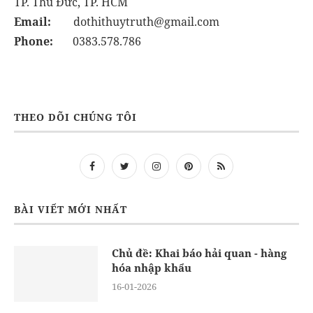
TP. Thủ Đức, TP. HCM
Email:
dothithuytruth@gmail.com
Phone:
0383.578.786
THEO DÕI CHÚNG TÔI
BÀI VIẾT MỚI NHẤT
Chủ đề: Khai báo hải quan - hàng
hóa nhập khẩu
16-01-2026