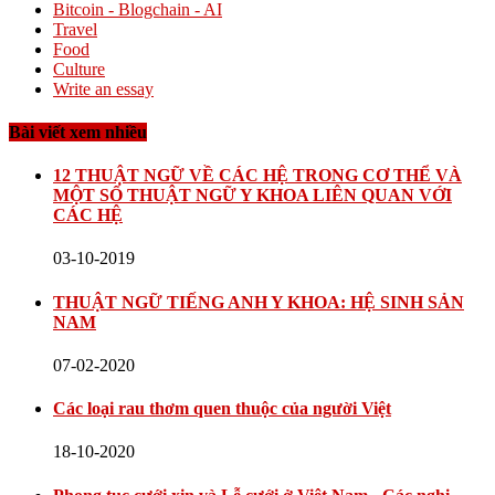
Bitcoin - Blogchain - AI
Travel
Food
Culture
Write an essay
Bài viết xem nhiều
12 THUẬT NGỮ VỀ CÁC HỆ TRONG CƠ THỂ VÀ
MỘT SỐ THUẬT NGỮ Y KHOA LIÊN QUAN VỚI
CÁC HỆ
03-10-2019
THUẬT NGỮ TIẾNG ANH Y KHOA: HỆ SINH SẢN
NAM
07-02-2020
Các loại rau thơm quen thuộc của người Việt
18-10-2020