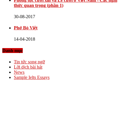
Phong tục cưới xin và Lễ cưới ở Việt Nam - Các nghi
thức quan trọng (phần 1)
30-08-2017
Phở Bò Việt
14-04-2018
Danh mục
Tin tức song ngữ
Lời dịch bài hát
News
Sample Ielts Essays