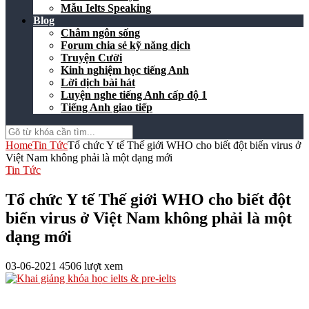
Mẫu Ielts Speaking
Blog
Châm ngôn sống
Forum chia sẻ kỹ năng dịch
Truyện Cười
Kinh nghiệm học tiếng Anh
Lời dịch bài hát
Luyện nghe tiếng Anh cấp độ 1
Tiếng Anh giao tiếp
Home
Tin Tức
Tổ chức Y tế Thế giới WHO cho biết đột biến virus ở
Việt Nam không phải là một dạng mới
Tin Tức
Tổ chức Y tế Thế giới WHO cho biết đột
biến virus ở Việt Nam không phải là một
dạng mới
03-06-2021
4506 lượt xem