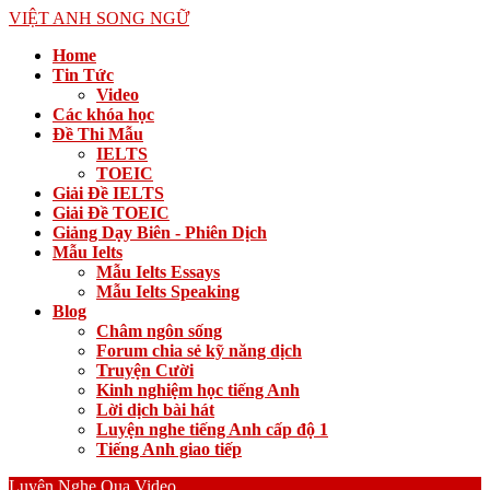
VIỆT ANH SONG NGỮ
Home
Tin Tức
Video
Các khóa học
Đề Thi Mẫu
IELTS
TOEIC
Giải Đề IELTS
Giải Đề TOEIC
Giảng Dạy Biên - Phiên Dịch
Mẫu Ielts
Mẫu Ielts Essays
Mẫu Ielts Speaking
Blog
Châm ngôn sống
Forum chia sẻ kỹ năng dịch
Truyện Cười
Kinh nghiệm học tiếng Anh
Lời dịch bài hát
Luyện nghe tiếng Anh cấp độ 1
Tiếng Anh giao tiếp
Luyện Nghe Qua Video