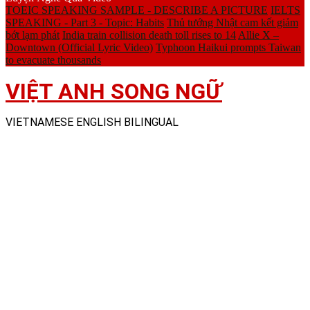
TOEIC SPEAKING SAMPLE - DESCRIBE A PICTURE
IELTS
SPEAKING - Part 3 - Topic: Habits
Thủ tướng Nhật cam kết giảm
bớt lạm phát
India train collision death toll rises to 14
Allie X –
Downtown (Official Lyric Video)
Typhoon Haikui prompts Taiwan
to evacuate thousands
VIỆT ANH SONG NGỮ
VIETNAMESE ENGLISH BILINGUAL