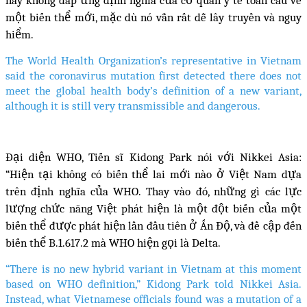
một biến thể mới, mặc dù nó vẫn rất dễ lây truyền và nguy
hiểm.
The World Health Organization’s representative in Vietnam
said the coronavirus mutation first detected there does not
meet the global health body’s definition of a new variant,
although it is still very transmissible and dangerous.
Đại diện WHO, Tiến sĩ Kidong Park nói với Nikkei Asia:
“Hiện tại không có biến thể lai mới nào ở Việt Nam dựa
trên định nghĩa của WHO. Thay vào đó, những gì các lực
lượng chức năng Việt phát hiện là một đột biến của một
biến thể được phát hiện lần đầu tiên ở Ấn Độ, và đề cập đến
biến thể B.1.617.2 mà WHO hiện gọi là Delta.
“There is no new hybrid variant in Vietnam at this moment
based on WHO definition,” Kidong Park told Nikkei Asia.
Instead, what Vietnamese officials found was a mutation of a