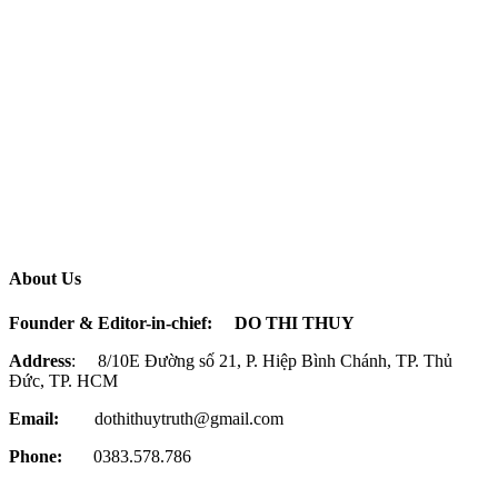
About Us
Founder & Editor-in-chief:
DO THI THUY
Address
: 8/10E Đường số 21, P. Hiệp Bình Chánh, TP. Thủ
Đức, TP. HCM
Email:
dothithuytruth@gmail.com
Phone:
0383.578.786