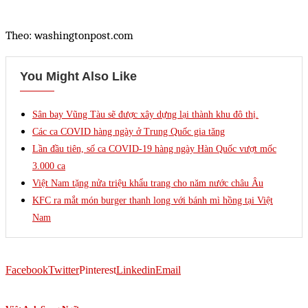
Theo: washingtonpost.com
You Might Also Like
Sân bay Vũng Tàu sẽ được xây dựng lại thành khu đô thị.
Các ca COVID hàng ngày ở Trung Quốc gia tăng
Lần đầu tiên, số ca COVID-19 hàng ngày Hàn Quốc vượt mốc
3.000 ca
Việt Nam tặng nửa triệu khẩu trang cho năm nước châu Âu
KFC ra mắt món burger thanh long với bánh mì hồng tại Việt
Nam
Facebook
Twitter
Pinterest
Linkedin
Email