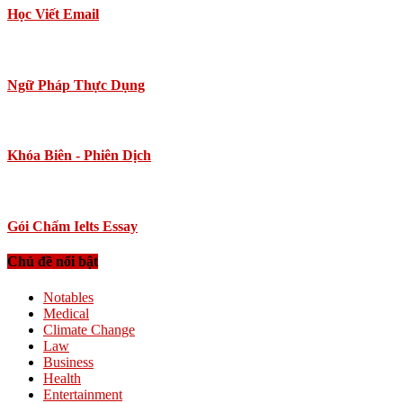
Học Viết Email
Ngữ Pháp Thực Dụng
Khóa Biên - Phiên Dịch
Gói Chấm Ielts Essay
Chủ đề nổi bật
Notables
Medical
Climate Change
Law
Business
Health
Entertainment