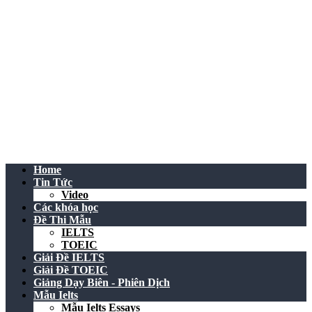
Home
Tin Tức
Video
Các khóa học
Đề Thi Mẫu
IELTS
TOEIC
Giải Đề IELTS
Giải Đề TOEIC
Giảng Dạy Biên - Phiên Dịch
Mẫu Ielts
Mẫu Ielts Essays