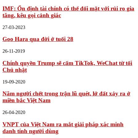
IMF: Ổn định tài chính có thể đối mặt với rủi ro gia
tăng, kêu gọi cảnh giác
27-03-2023
Goo Hara qua đời ở tuổi 28
26-11-2019
Chính quyền Trump sẽ cấm TikTok, WeChat từ tối
Chủ nhật
19-09-2020
Năm người chết trong trận lũ quét, lở đất xảy ra ở
miền bắc Việt Nam
26-04-2020
VNPT của Việt Nam ra mắt giải pháp xác minh
danh tính người dùng