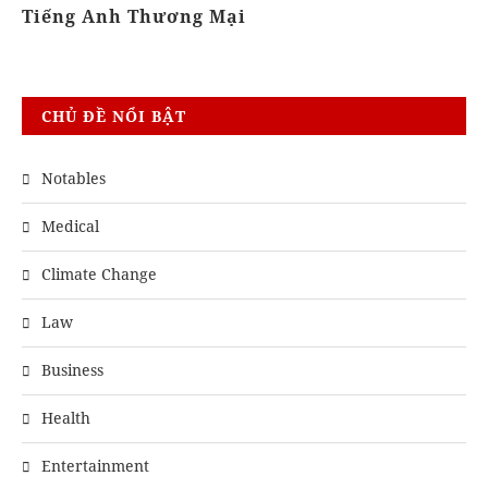
Khóa Grammar Cơ Bản
CHỦ ĐỀ NỔI BẬT
Notables
Medical
Climate Change
Law
Business
Health
Entertainment