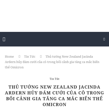
Home
Tin Tức
Thủ tướng New Zealand Jacinda
Ardern hủy đám cưới của cô trong bối cảnh gia tăng ca mắc biến
thể Omicron
Tin Tức
THỦ TƯỚNG NEW ZEALAND JACINDA
ARDERN HỦY ĐÁM CƯỚI CỦA CÔ TRONG
BỐI CẢNH GIA TĂNG CA MẮC BIẾN THỂ
OMICRON