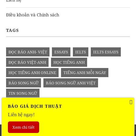
Điều khoản và Chính sách
TAGS
ĐỌC BÁO ANH- VIỆT
ESSAYS
IELTS
IELTS ESSAYS
ĐỌC BÁO VIỆT-ANH
HỌC TIẾNG ANH
HỌC TIẾNG ANH ONLINE
TIẾNG ANH MỖI NGÀY
BÁO SONG NGỮ
BÁO SONG NGỮ ANH VIỆT
TIN SONG NGỮ
BÁO GIÁ DỊCH THUẬT
Liên hệ ngay!
Xem chi tiết
Copyright © 2016
vietanhsongngu.com
. All right reserved.