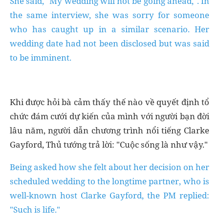
She said, "My wedding will not be going ahead,". In
the same interview, she was sorry for someone
who has caught up in a similar scenario. Her
wedding date had not been disclosed but was said
to be imminent.
Khi được hỏi bà cảm thấy thế nào về quyết định tổ
chức đám cưới dự kiến của mình với người bạn đời
lâu năm, người dẫn chương trình nổi tiếng Clarke
Gayford, Thủ tướng trả lời: "Cuộc sống là như vậy."
Being asked how she felt about her decision on her
scheduled wedding to the longtime partner, who is
well-known host Clarke Gayford, the PM replied:
"Such is life."