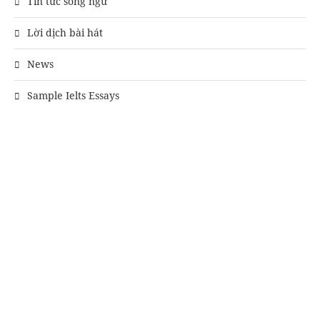
Tin tức song ngữ
Lời dịch bài hát
News
Sample Ielts Essays