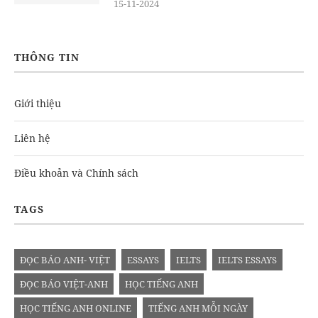
15-11-2024
THÔNG TIN
Giới thiệu
Liên hệ
Điều khoản và Chính sách
TAGS
ĐỌC BÁO ANH- VIỆT
ESSAYS
IELTS
IELTS ESSAYS
ĐỌC BÁO VIỆT-ANH
HỌC TIẾNG ANH
HỌC TIẾNG ANH ONLINE
TIẾNG ANH MỖI NGÀY