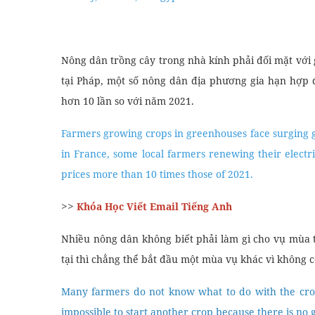
Nông dân trồng cây trong nhà kính phải đối mặt với gi
tại Pháp, một số nông dân địa phương gia hạn hợp 
hơn 10 lần so với năm 2021.
Farmers growing crops in greenhouses face surging ga
in France, some local farmers renewing their elect
prices more than 10 times those of 2021.
>>
Khóa Học Viết Email Tiếng Anh
Nhiều nông dân không biết phải làm gì cho vụ mùa t
tại thì chẳng thể bắt đầu một mùa vụ khác vì không c
Many farmers do not know what to do with the crop i
impossible to start another crop because there is no 