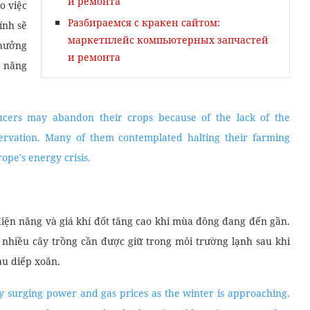
и ремонта
o việc
Разбираемся с кракен сайтом:
ính sẽ
маркетплейс компьютерных запчастей
 hưởng
и ремонта
g năng
cers may abandon their crops because of the lack of the
eservation. Many of them contemplated halting their farming
rope's energy crisis.
điện năng và giá khí đốt tăng cao khi mùa đông đang đến gần.
à nhiều cây trồng cần được giữ trong môi trường lạnh sau khi
au diếp xoăn.
y surging power and gas prices as the winter is approaching.