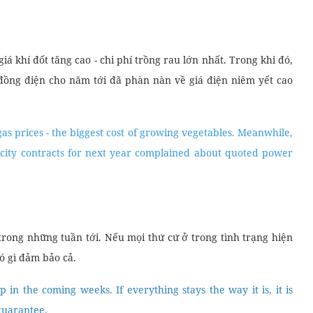
á khí đốt tăng cao - chi phí trồng rau lớn nhất. Trong khi đó,
đồng điện cho năm tới đã phàn nàn về giá điện niêm yết cao
s prices - the biggest cost of growing vegetables. Meanwhile,
ricity contracts for next year complained about quoted power
rong những tuần tới. Nếu mọi thứ cứ ở trong tình trạng hiện
ó gì đảm bảo cả.
n the coming weeks. If everything stays the way it is, it is
guarantee.