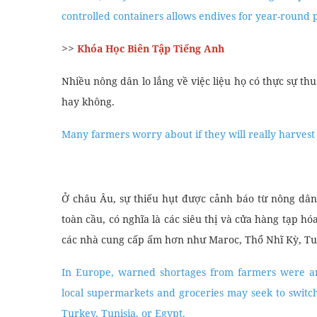
controlled containers allows endives for year-round 
>>
Khóa Học Biên Tập Tiếng Anh
Nhiều nông dân lo lắng về việc liệu họ có thực sự 
hay không.
Many farmers worry about if they will really harvest 
Ở châu Âu, sự thiếu hụt được cảnh báo từ nông dân
toàn cầu, có nghĩa là các siêu thị và cửa hàng tạp h
các nhà cung cấp ấm hơn như Maroc, Thổ Nhĩ Kỳ, Tun
In Europe, warned shortages from farmers were ant
local supermarkets and groceries may seek to swit
Turkey, Tunisia, or Egypt.