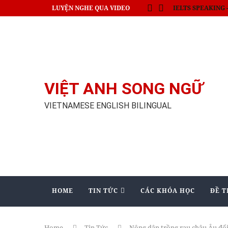
LUYỆN NGHE QUA VIDEO
Thủ tướng Nhật c
VIỆT ANH SONG NGỮ
VIETNAMESE ENGLISH BILINGUAL
HOME
TIN TỨC
CÁC KHÓA HỌC
ĐỀ T
Home
Tin Tức
Nông dân trồng rau châu Âu đối