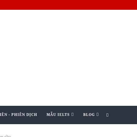
IÊN - PHIÊN DỊCH
MẪU IELTS
BLOG
n cầu.