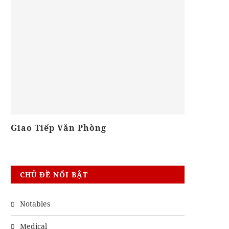
Giao Tiếp Văn Phòng
Khóa Biê
CHỦ ĐỀ NỔI BẬT
Notables
Medical