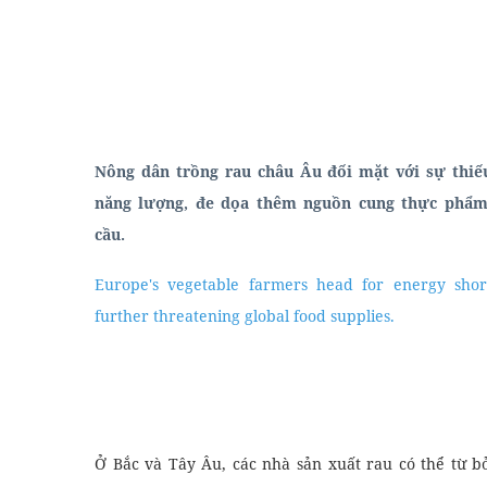
Nông dân trồng rau châu Âu đối mặt với sự thiế
năng lượng, đe dọa thêm nguồn cung thực phẩm
cầu.
elts Essay
Tiếng Anh Thương Mại
Europe's vegetable farmers head for energy shor
further threatening global food supplies.
Ở Bắc và Tây Âu, các nhà sản xuất rau có thể từ 