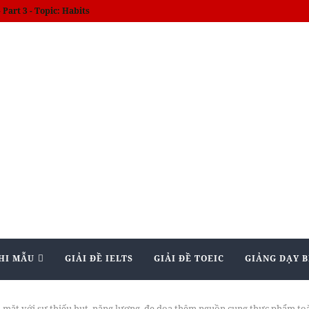
am kết giảm bớt lạm phát
HI MẪU
GIẢI ĐỀ IELTS
GIẢI ĐỀ TOEIC
GIẢNG DẠY B
 mặt với sự thiếu hụt năng lượng, đe dọa thêm nguồn cung thực phẩm toà