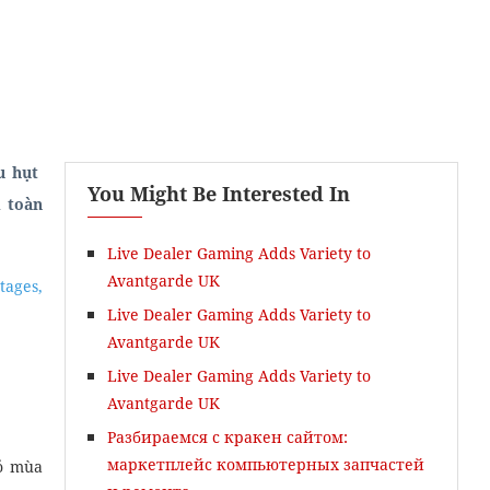
u hụt
You Might Be Interested In
 toàn
Live Dealer Gaming Adds Variety to
Học Viết Theo Yêu Cầu
Avantgarde UK
tages,
Live Dealer Gaming Adds Variety to
Avantgarde UK
Live Dealer Gaming Adds Variety to
Avantgarde UK
Разбираемся с кракен сайтом:
маркетплейс компьютерных запчастей
bỏ mùa