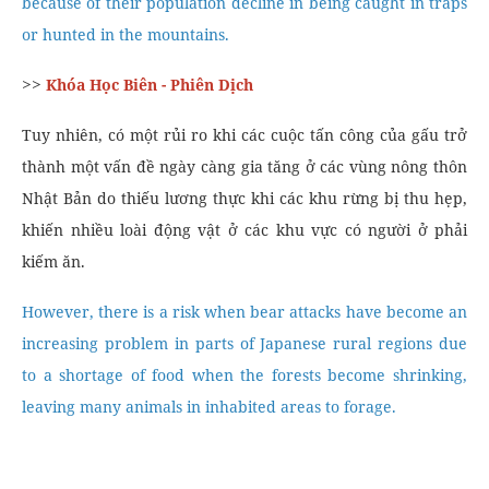
because of their population decline in being caught in traps
or hunted in the mountains.
>>
Khóa Học Biên - Phiên Dịch
Tuy nhiên, có một rủi ro khi các cuộc tấn công của gấu trở
thành một vấn đề ngày càng gia tăng ở các vùng nông thôn
Nhật Bản do thiếu lương thực khi các khu rừng bị thu hẹp,
khiến nhiều loài động vật ở các khu vực có người ở phải
kiếm ăn.
However, there is a risk when bear attacks have become an
increasing problem in parts of Japanese rural regions due
to a shortage of food when the forests become shrinking,
leaving many animals in inhabited areas to forage.